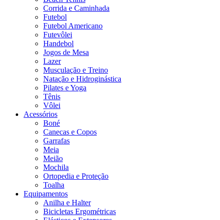
Corrida e Caminhada
Futebol
Futebol Americano
Futevôlei
Handebol
Jogos de Mesa
Lazer
Musculação e Treino
Natação e Hidroginástica
Pilates e Yoga
Tênis
Vôlei
Acessórios
Boné
Canecas e Copos
Garrafas
Meia
Meião
Mochila
Ortopedia e Proteção
Toalha
Equipamentos
Anilha e Halter
Bicicletas Ergométricas