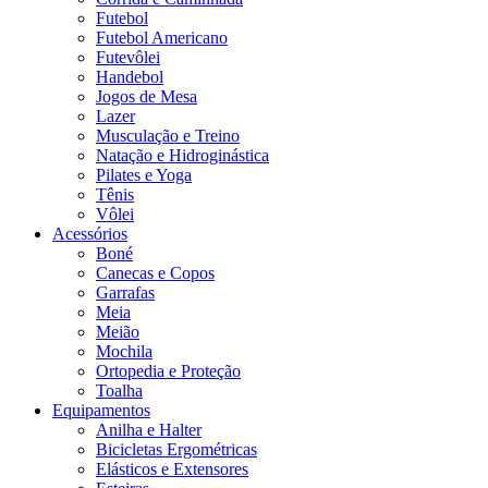
Futebol
Futebol Americano
Futevôlei
Handebol
Jogos de Mesa
Lazer
Musculação e Treino
Natação e Hidroginástica
Pilates e Yoga
Tênis
Vôlei
Acessórios
Boné
Canecas e Copos
Garrafas
Meia
Meião
Mochila
Ortopedia e Proteção
Toalha
Equipamentos
Anilha e Halter
Bicicletas Ergométricas
Elásticos e Extensores