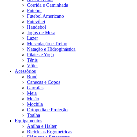
Corrida e Caminhada
Futebol
Futebol Americano
Futevôlei
Handebol
Jogos de Mesa
Lazer
Musculação e Treino
Natação e Hidroginástica
Pilates e Yoga
Tênis
Vôlei
Acessórios
Boné
Canecas e Copos
Garrafas
Meia
Meião
Mochila
Ortopedia e Proteção
Toalha
Equipamentos
Anilha e Halter
Bicicletas Ergométricas