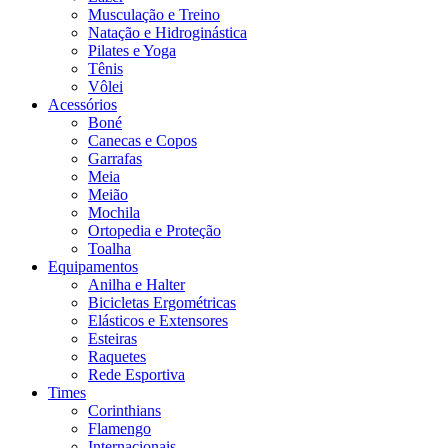
Musculação e Treino
Natação e Hidroginástica
Pilates e Yoga
Tênis
Vôlei
Acessórios
Boné
Canecas e Copos
Garrafas
Meia
Meião
Mochila
Ortopedia e Proteção
Toalha
Equipamentos
Anilha e Halter
Bicicletas Ergométricas
Elásticos e Extensores
Esteiras
Raquetes
Rede Esportiva
Times
Corinthians
Flamengo
Internacionais