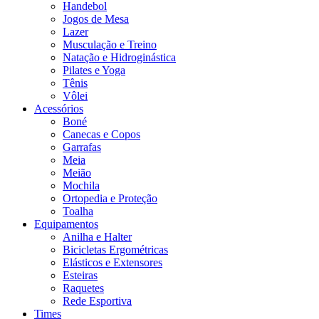
Handebol
Jogos de Mesa
Lazer
Musculação e Treino
Natação e Hidroginástica
Pilates e Yoga
Tênis
Vôlei
Acessórios
Boné
Canecas e Copos
Garrafas
Meia
Meião
Mochila
Ortopedia e Proteção
Toalha
Equipamentos
Anilha e Halter
Bicicletas Ergométricas
Elásticos e Extensores
Esteiras
Raquetes
Rede Esportiva
Times