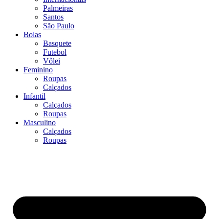
Palmeiras
Santos
São Paulo
Bolas
Basquete
Futebol
Vôlei
Feminino
Roupas
Calçados
Infantil
Calçados
Roupas
Masculino
Calçados
Roupas