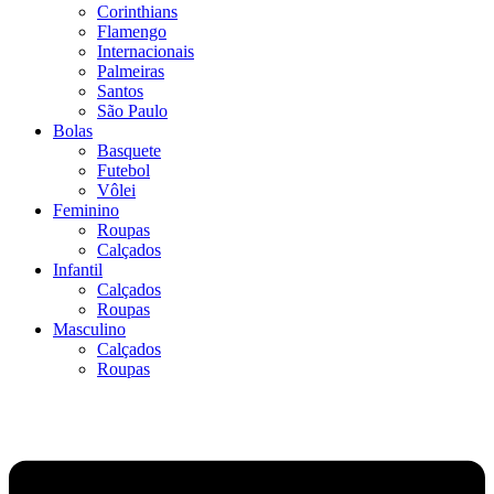
Corinthians
Flamengo
Internacionais
Palmeiras
Santos
São Paulo
Bolas
Basquete
Futebol
Vôlei
Feminino
Roupas
Calçados
Infantil
Calçados
Roupas
Masculino
Calçados
Roupas