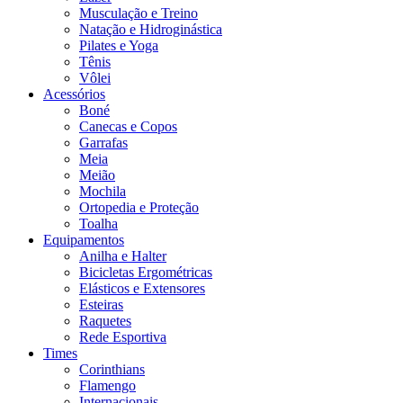
Musculação e Treino
Natação e Hidroginástica
Pilates e Yoga
Tênis
Vôlei
Acessórios
Boné
Canecas e Copos
Garrafas
Meia
Meião
Mochila
Ortopedia e Proteção
Toalha
Equipamentos
Anilha e Halter
Bicicletas Ergométricas
Elásticos e Extensores
Esteiras
Raquetes
Rede Esportiva
Times
Corinthians
Flamengo
Internacionais