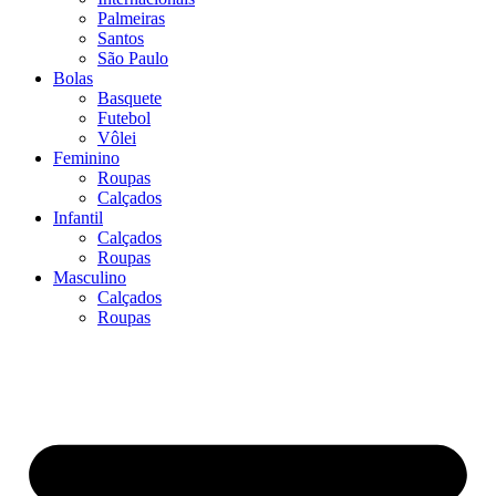
Palmeiras
Santos
São Paulo
Bolas
Basquete
Futebol
Vôlei
Feminino
Roupas
Calçados
Infantil
Calçados
Roupas
Masculino
Calçados
Roupas