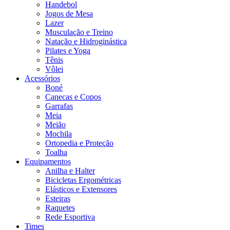
Handebol
Jogos de Mesa
Lazer
Musculação e Treino
Natação e Hidroginástica
Pilates e Yoga
Tênis
Vôlei
Acessórios
Boné
Canecas e Copos
Garrafas
Meia
Meião
Mochila
Ortopedia e Proteção
Toalha
Equipamentos
Anilha e Halter
Bicicletas Ergométricas
Elásticos e Extensores
Esteiras
Raquetes
Rede Esportiva
Times