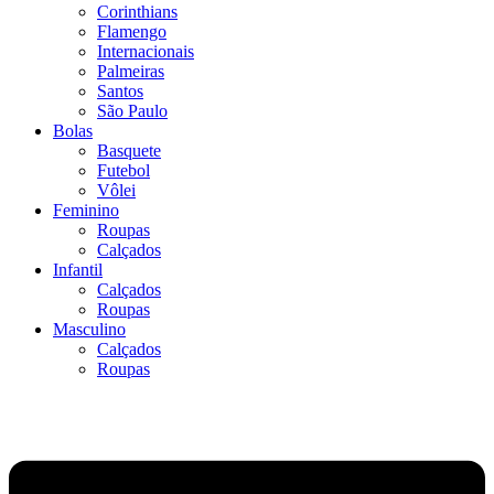
Corinthians
Flamengo
Internacionais
Palmeiras
Santos
São Paulo
Bolas
Basquete
Futebol
Vôlei
Feminino
Roupas
Calçados
Infantil
Calçados
Roupas
Masculino
Calçados
Roupas