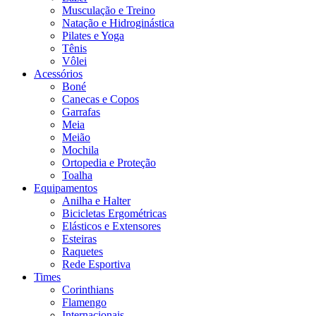
Musculação e Treino
Natação e Hidroginástica
Pilates e Yoga
Tênis
Vôlei
Acessórios
Boné
Canecas e Copos
Garrafas
Meia
Meião
Mochila
Ortopedia e Proteção
Toalha
Equipamentos
Anilha e Halter
Bicicletas Ergométricas
Elásticos e Extensores
Esteiras
Raquetes
Rede Esportiva
Times
Corinthians
Flamengo
Internacionais