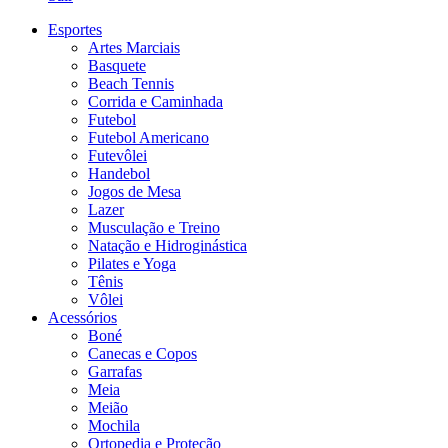
Esportes
Artes Marciais
Basquete
Beach Tennis
Corrida e Caminhada
Futebol
Futebol Americano
Futevôlei
Handebol
Jogos de Mesa
Lazer
Musculação e Treino
Natação e Hidroginástica
Pilates e Yoga
Tênis
Vôlei
Acessórios
Boné
Canecas e Copos
Garrafas
Meia
Meião
Mochila
Ortopedia e Proteção