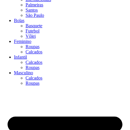
Palmeiras
Santos
São Paulo
Bolas
Basquete
Futebol
Vôlei
Feminino
Roupas
Calçados
Infantil
Calçados
Roupas
Masculino
Calçados
Roupas