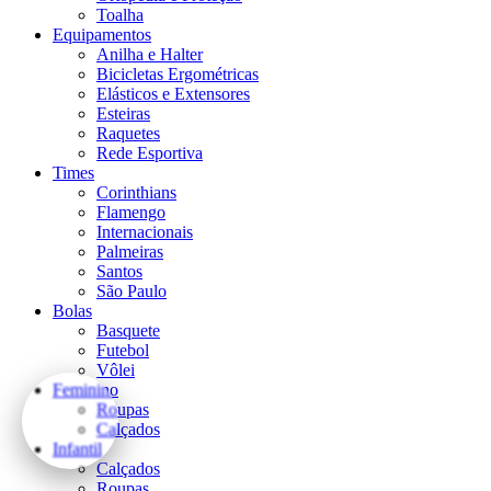
Toalha
Equipamentos
Anilha e Halter
Bicicletas Ergométricas
Elásticos e Extensores
Esteiras
Raquetes
Rede Esportiva
Times
Corinthians
Flamengo
Internacionais
Palmeiras
Santos
São Paulo
Bolas
Basquete
Futebol
Vôlei
Feminino
Roupas
Calçados
Infantil
Calçados
Roupas