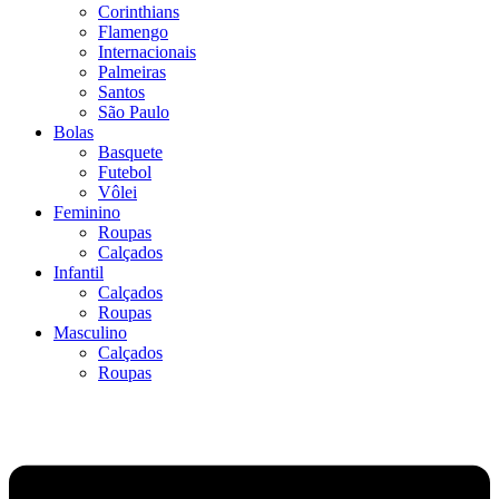
Corinthians
Flamengo
Internacionais
Palmeiras
Santos
São Paulo
Bolas
Basquete
Futebol
Vôlei
Feminino
Roupas
Calçados
Infantil
Calçados
Roupas
Masculino
Calçados
Roupas