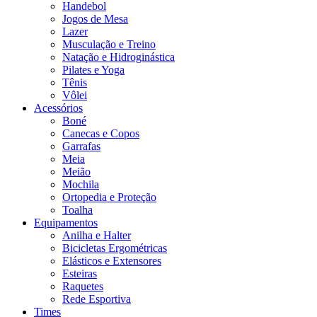
Handebol
Jogos de Mesa
Lazer
Musculação e Treino
Natação e Hidroginástica
Pilates e Yoga
Tênis
Vôlei
Acessórios
Boné
Canecas e Copos
Garrafas
Meia
Meião
Mochila
Ortopedia e Proteção
Toalha
Equipamentos
Anilha e Halter
Bicicletas Ergométricas
Elásticos e Extensores
Esteiras
Raquetes
Rede Esportiva
Times