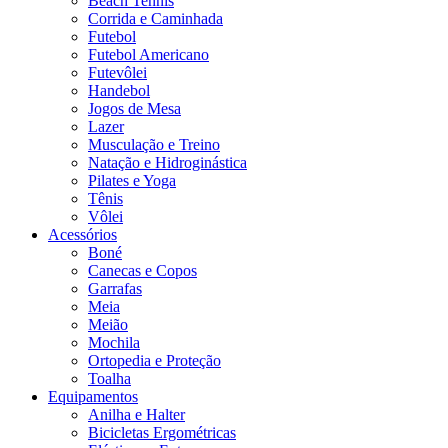
Beach Tennis
Corrida e Caminhada
Futebol
Futebol Americano
Futevôlei
Handebol
Jogos de Mesa
Lazer
Musculação e Treino
Natação e Hidroginástica
Pilates e Yoga
Tênis
Vôlei
Acessórios
Boné
Canecas e Copos
Garrafas
Meia
Meião
Mochila
Ortopedia e Proteção
Toalha
Equipamentos
Anilha e Halter
Bicicletas Ergométricas