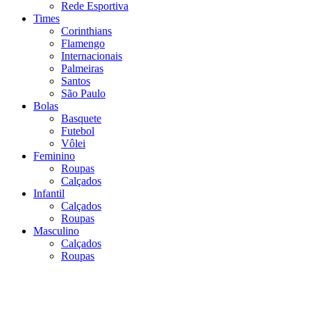
Rede Esportiva
Times
Corinthians
Flamengo
Internacionais
Palmeiras
Santos
São Paulo
Bolas
Basquete
Futebol
Vôlei
Feminino
Roupas
Calçados
Infantil
Calçados
Roupas
Masculino
Calçados
Roupas