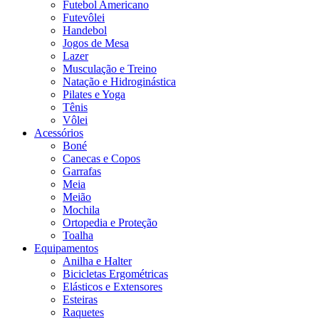
Futebol Americano
Futevôlei
Handebol
Jogos de Mesa
Lazer
Musculação e Treino
Natação e Hidroginástica
Pilates e Yoga
Tênis
Vôlei
Acessórios
Boné
Canecas e Copos
Garrafas
Meia
Meião
Mochila
Ortopedia e Proteção
Toalha
Equipamentos
Anilha e Halter
Bicicletas Ergométricas
Elásticos e Extensores
Esteiras
Raquetes