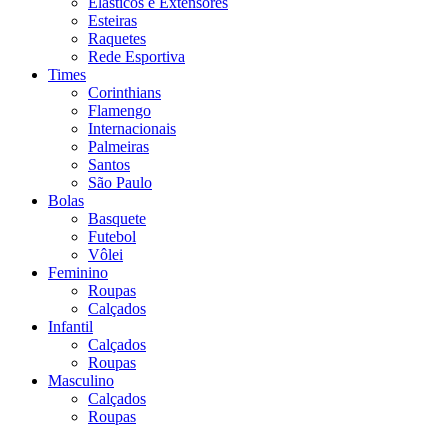
Elásticos e Extensores
Esteiras
Raquetes
Rede Esportiva
Times
Corinthians
Flamengo
Internacionais
Palmeiras
Santos
São Paulo
Bolas
Basquete
Futebol
Vôlei
Feminino
Roupas
Calçados
Infantil
Calçados
Roupas
Masculino
Calçados
Roupas