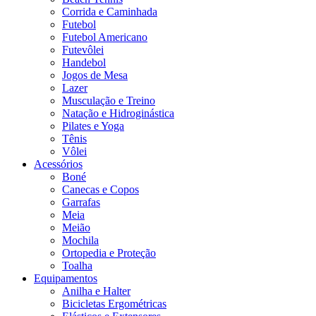
Corrida e Caminhada
Futebol
Futebol Americano
Futevôlei
Handebol
Jogos de Mesa
Lazer
Musculação e Treino
Natação e Hidroginástica
Pilates e Yoga
Tênis
Vôlei
Acessórios
Boné
Canecas e Copos
Garrafas
Meia
Meião
Mochila
Ortopedia e Proteção
Toalha
Equipamentos
Anilha e Halter
Bicicletas Ergométricas