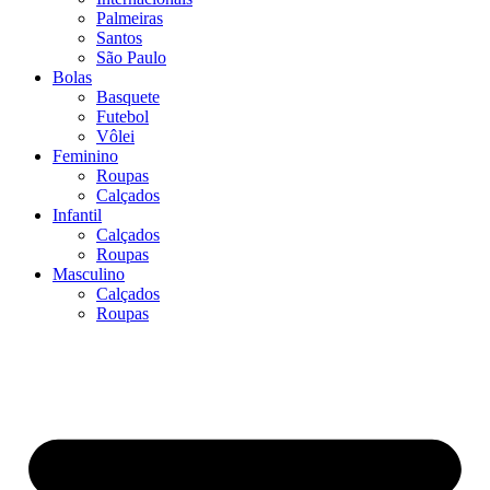
Palmeiras
Santos
São Paulo
Bolas
Basquete
Futebol
Vôlei
Feminino
Roupas
Calçados
Infantil
Calçados
Roupas
Masculino
Calçados
Roupas