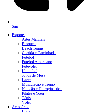
Sair
Esportes
Artes Marciais
Basquete
Beach Tennis
Corrida e Caminhada
Futebol
Futebol Americano
Futevôlei
Handebol
Jogos de Mesa
Lazer
Musculação e Treino
Natação e Hidroginástica
Pilates e Yoga
Tênis
Vôlei
Acessórios
Boné