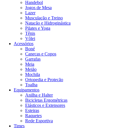
Handebol
Jogos de Mesa
Lazer
Musculação e Treino
Natação e Hidroginástica
Pilates e Yoga
Tênis
Vôlei
Acessórios
Boné
Canecas e Copos
Garrafas
Meia
Meião
Mochila
Ortopedia e Proteção
Toalha
Equipamentos
Anilha e Halter
Bicicletas Ergométricas
Elásticos e Extensores
Esteiras
Raquetes
Rede Esportiva
Times