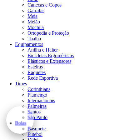
Canecas e Copos
Garrafas
Meia
Meião
Mochila
Ortopedia e Proteção
Toalha
Equipamentos
Anilha e Halter
Bicicletas Ergométricas
Elásticos e Extensores
Esteiras
Raquetes
Rede Esportiva
Times
Corinthians
Flamengo
Internacionais
Palmeiras
Santos
São Paulo
Bolas
Basquete
Futebol
Vôlei