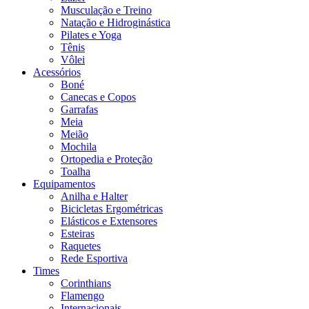
Musculação e Treino
Natação e Hidroginástica
Pilates e Yoga
Tênis
Vôlei
Acessórios
Boné
Canecas e Copos
Garrafas
Meia
Meião
Mochila
Ortopedia e Proteção
Toalha
Equipamentos
Anilha e Halter
Bicicletas Ergométricas
Elásticos e Extensores
Esteiras
Raquetes
Rede Esportiva
Times
Corinthians
Flamengo
Internacionais