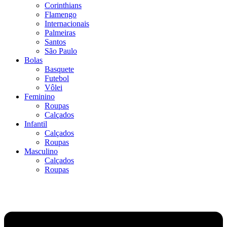
Corinthians
Flamengo
Internacionais
Palmeiras
Santos
São Paulo
Bolas
Basquete
Futebol
Vôlei
Feminino
Roupas
Calçados
Infantil
Calçados
Roupas
Masculino
Calçados
Roupas