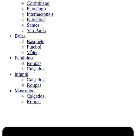
Corinthians
Flamengo
Internacionais
Palmeiras
Santos
São Paulo
Bolas
Basquete
Futebol
Vôlei
Feminino
Roupas
Calçados
Infantil
Calçados
Roupas
Masculino
Calçados
Roupas