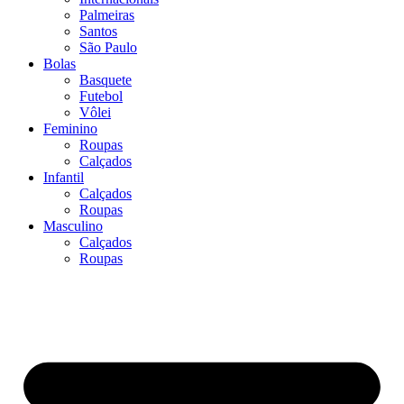
Palmeiras
Santos
São Paulo
Bolas
Basquete
Futebol
Vôlei
Feminino
Roupas
Calçados
Infantil
Calçados
Roupas
Masculino
Calçados
Roupas