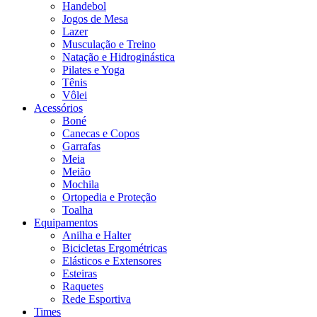
Handebol
Jogos de Mesa
Lazer
Musculação e Treino
Natação e Hidroginástica
Pilates e Yoga
Tênis
Vôlei
Acessórios
Boné
Canecas e Copos
Garrafas
Meia
Meião
Mochila
Ortopedia e Proteção
Toalha
Equipamentos
Anilha e Halter
Bicicletas Ergométricas
Elásticos e Extensores
Esteiras
Raquetes
Rede Esportiva
Times