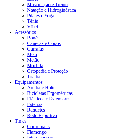
Musculação e Treino
Natação e Hidroginástica
Pilates e Yoga
Tênis
Vôlei
Acessórios
Boné
Canecas e Copos
Garrafas
Meia
Meião
Mochila
Ortopedia e Proteção
Toalha
Equipamentos
Anilha e Halter
Bicicletas Ergométricas
Elásticos e Extensores
Esteiras
Raquetes
Rede Esportiva
Times
Corinthians
Flamengo
Internacionais