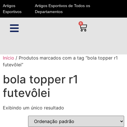
Artigos
Artigos Esportivos de Todos os
Esportivos
Departamentos
0
Início
/ Produtos marcados com a tag “bola topper r1
futevôlei”
bola topper r1
futevôlei
Exibindo um único resultado