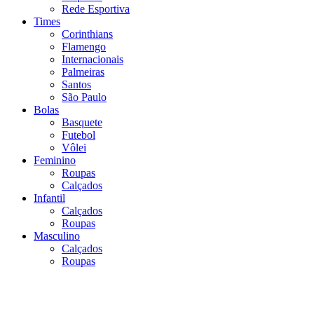
Rede Esportiva
Times
Corinthians
Flamengo
Internacionais
Palmeiras
Santos
São Paulo
Bolas
Basquete
Futebol
Vôlei
Feminino
Roupas
Calçados
Infantil
Calçados
Roupas
Masculino
Calçados
Roupas