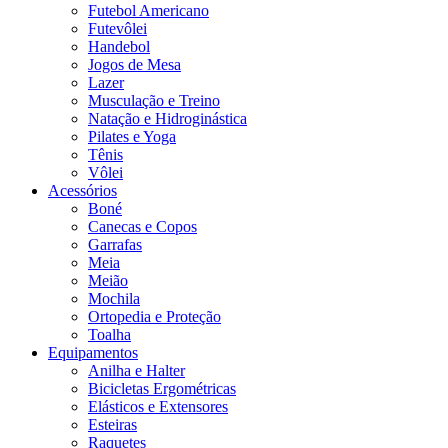
Futebol Americano
Futevôlei
Handebol
Jogos de Mesa
Lazer
Musculação e Treino
Natação e Hidroginástica
Pilates e Yoga
Tênis
Vôlei
Acessórios
Boné
Canecas e Copos
Garrafas
Meia
Meião
Mochila
Ortopedia e Proteção
Toalha
Equipamentos
Anilha e Halter
Bicicletas Ergométricas
Elásticos e Extensores
Esteiras
Raquetes