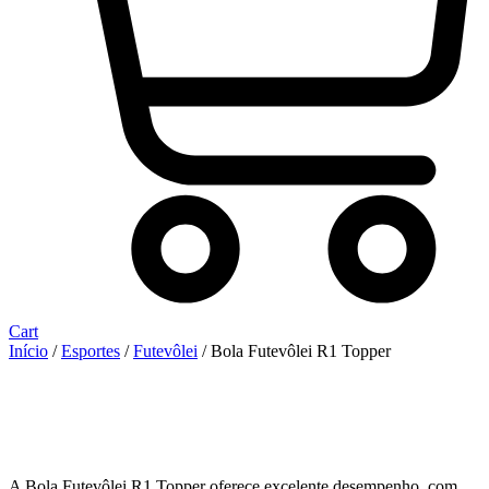
Cart
Início
/
Esportes
/
Futevôlei
/ Bola Futevôlei R1 Topper
A Bola Futevôlei R1 Topper oferece excelente desempenho, com