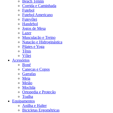
Beach Tennis
Corrida e Caminhada
Futebol
Futebol Americano
Futevôlei
Handebol
Jogos de Mesa
Lazer
Musculação e Treino
Natação e Hidroginástica
Pilates e Yoga
Tênis
Vôlei
Acessórios
Boné
Canecas e Copos
Garrafas
Meia
Meião
Mochila
Ortopedia e Proteção
Toalha
Equipamentos
Anilha e Halter
Bicicletas Ergométricas