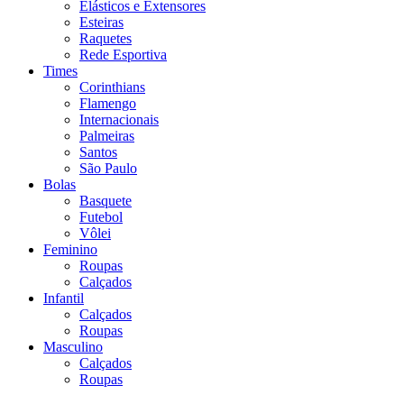
Elásticos e Extensores
Esteiras
Raquetes
Rede Esportiva
Times
Corinthians
Flamengo
Internacionais
Palmeiras
Santos
São Paulo
Bolas
Basquete
Futebol
Vôlei
Feminino
Roupas
Calçados
Infantil
Calçados
Roupas
Masculino
Calçados
Roupas