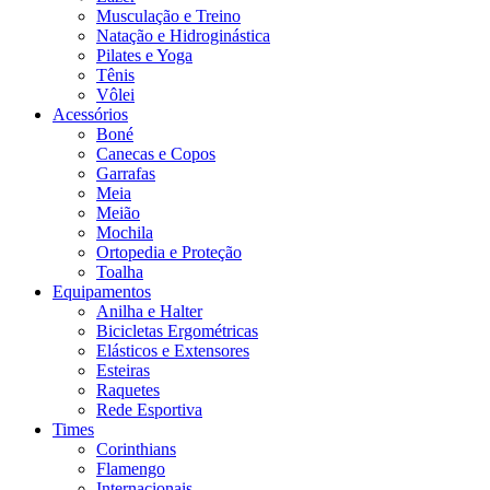
Musculação e Treino
Natação e Hidroginástica
Pilates e Yoga
Tênis
Vôlei
Acessórios
Boné
Canecas e Copos
Garrafas
Meia
Meião
Mochila
Ortopedia e Proteção
Toalha
Equipamentos
Anilha e Halter
Bicicletas Ergométricas
Elásticos e Extensores
Esteiras
Raquetes
Rede Esportiva
Times
Corinthians
Flamengo
Internacionais