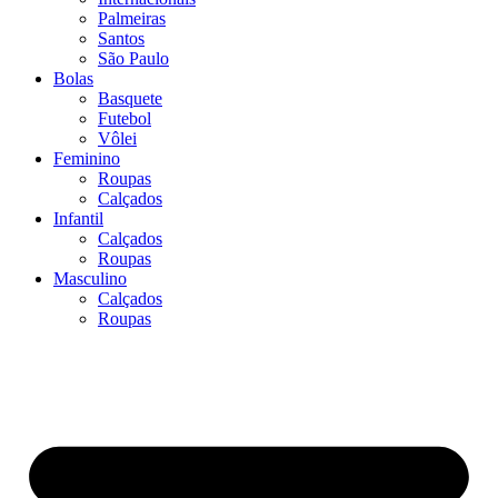
Palmeiras
Santos
São Paulo
Bolas
Basquete
Futebol
Vôlei
Feminino
Roupas
Calçados
Infantil
Calçados
Roupas
Masculino
Calçados
Roupas