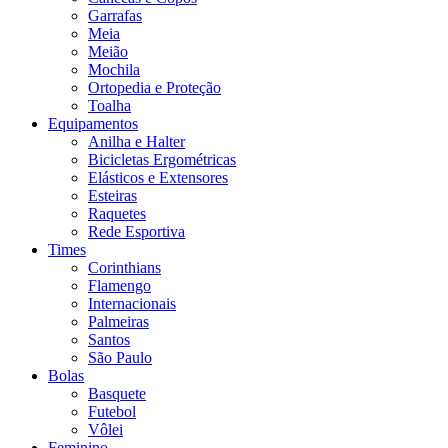
Garrafas
Meia
Meião
Mochila
Ortopedia e Proteção
Toalha
Equipamentos
Anilha e Halter
Bicicletas Ergométricas
Elásticos e Extensores
Esteiras
Raquetes
Rede Esportiva
Times
Corinthians
Flamengo
Internacionais
Palmeiras
Santos
São Paulo
Bolas
Basquete
Futebol
Vôlei
Feminino