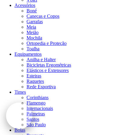
Acessórios
Boné
Canecas e Copos
Garrafas
Meia
Meião
Mochila
Ortopedia e Proteção
Toalha
Equipamentos
Anilha e Halter
Bicicletas Ergométricas
Elásticos e Extensores
Esteiras
Raquetes
Rede Esportiva
Times
Corinthians
Flamengo
Internacionais
Palmeiras
Santos
São Paulo
Bolas