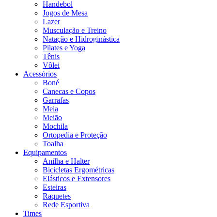
Handebol
Jogos de Mesa
Lazer
Musculação e Treino
Natação e Hidroginástica
Pilates e Yoga
Tênis
Vôlei
Acessórios
Boné
Canecas e Copos
Garrafas
Meia
Meião
Mochila
Ortopedia e Proteção
Toalha
Equipamentos
Anilha e Halter
Bicicletas Ergométricas
Elásticos e Extensores
Esteiras
Raquetes
Rede Esportiva
Times