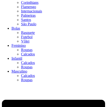
Corinthians
Flamengo
Internacionais
Palmeiras
Santos
São Paulo
Bolas
Basquete
Futebol
Vôlei
Feminino
Roupas
Calçados
Infantil
Calçados
Roupas
Masculino
Calçados
Roupas