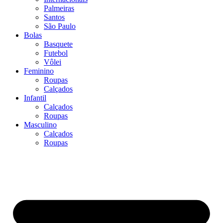
Palmeiras
Santos
São Paulo
Bolas
Basquete
Futebol
Vôlei
Feminino
Roupas
Calçados
Infantil
Calçados
Roupas
Masculino
Calçados
Roupas