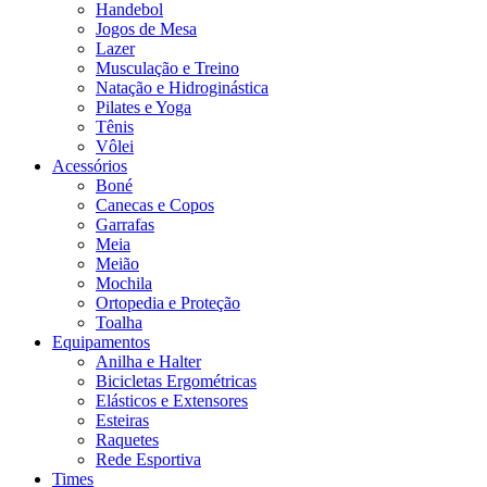
Handebol
Jogos de Mesa
Lazer
Musculação e Treino
Natação e Hidroginástica
Pilates e Yoga
Tênis
Vôlei
Acessórios
Boné
Canecas e Copos
Garrafas
Meia
Meião
Mochila
Ortopedia e Proteção
Toalha
Equipamentos
Anilha e Halter
Bicicletas Ergométricas
Elásticos e Extensores
Esteiras
Raquetes
Rede Esportiva
Times