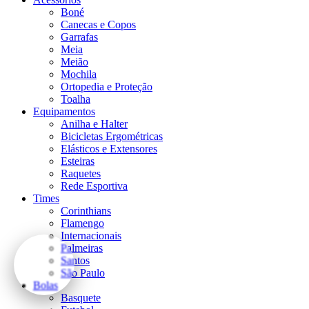
Boné
Canecas e Copos
Garrafas
Meia
Meião
Mochila
Ortopedia e Proteção
Toalha
Equipamentos
Anilha e Halter
Bicicletas Ergométricas
Elásticos e Extensores
Esteiras
Raquetes
Rede Esportiva
Times
Corinthians
Flamengo
Internacionais
Palmeiras
Santos
São Paulo
Bolas
Basquete