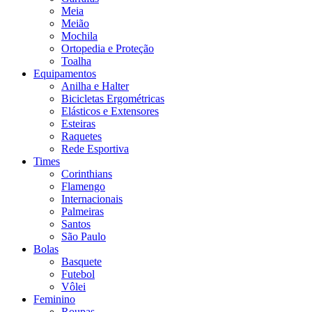
Meia
Meião
Mochila
Ortopedia e Proteção
Toalha
Equipamentos
Anilha e Halter
Bicicletas Ergométricas
Elásticos e Extensores
Esteiras
Raquetes
Rede Esportiva
Times
Corinthians
Flamengo
Internacionais
Palmeiras
Santos
São Paulo
Bolas
Basquete
Futebol
Vôlei
Feminino
Roupas