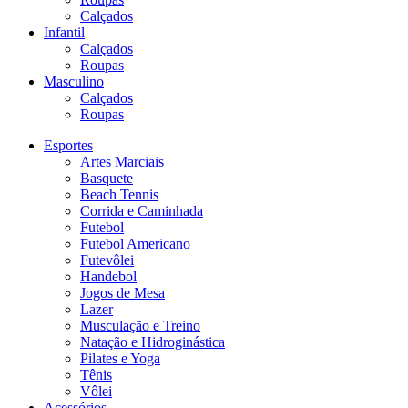
Calçados
Infantil
Calçados
Roupas
Masculino
Calçados
Roupas
Esportes
Artes Marciais
Basquete
Beach Tennis
Corrida e Caminhada
Futebol
Futebol Americano
Futevôlei
Handebol
Jogos de Mesa
Lazer
Musculação e Treino
Natação e Hidroginástica
Pilates e Yoga
Tênis
Vôlei
Acessórios