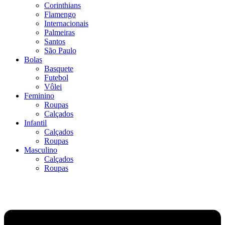
Corinthians
Flamengo
Internacionais
Palmeiras
Santos
São Paulo
Bolas
Basquete
Futebol
Vôlei
Feminino
Roupas
Calçados
Infantil
Calçados
Roupas
Masculino
Calçados
Roupas