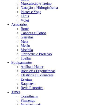
Musculação e Treino
Natação e Hidroginástica
Pilates e Yoga
Tênis
Vôlei
Acessórios
Boné
Canecas e Copos
Garrafas
Meia
Meião
Mochila
Ortopedia e Proteção
Toalha
Equipamentos
Anilha e Halter
Bicicletas Ergométricas
Elásticos e Extensores
Esteiras
Raquetes
Rede Esportiva
Times
Corinthians
Flamengo
Internacionais