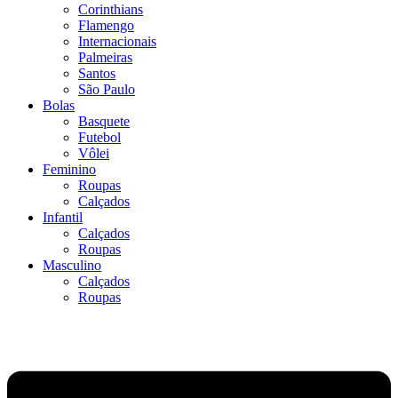
Corinthians
Flamengo
Internacionais
Palmeiras
Santos
São Paulo
Bolas
Basquete
Futebol
Vôlei
Feminino
Roupas
Calçados
Infantil
Calçados
Roupas
Masculino
Calçados
Roupas