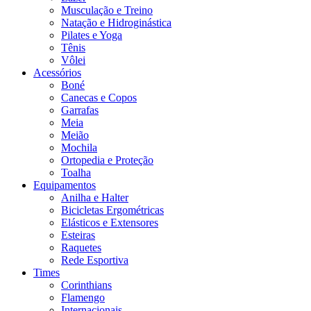
Musculação e Treino
Natação e Hidroginástica
Pilates e Yoga
Tênis
Vôlei
Acessórios
Boné
Canecas e Copos
Garrafas
Meia
Meião
Mochila
Ortopedia e Proteção
Toalha
Equipamentos
Anilha e Halter
Bicicletas Ergométricas
Elásticos e Extensores
Esteiras
Raquetes
Rede Esportiva
Times
Corinthians
Flamengo
Internacionais