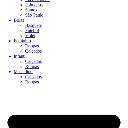
Palmeiras
Santos
São Paulo
Bolas
Basquete
Futebol
Vôlei
Feminino
Roupas
Calçados
Infantil
Calçados
Roupas
Masculino
Calçados
Roupas