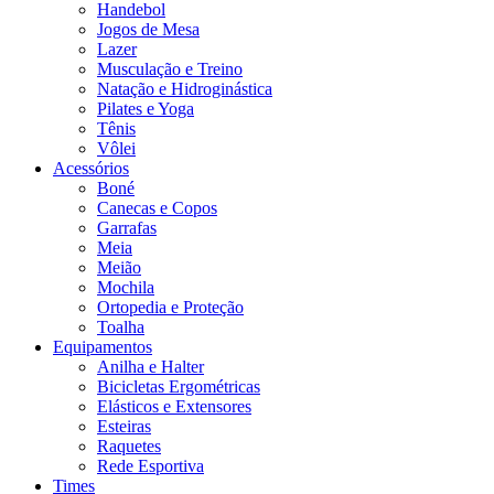
Handebol
Jogos de Mesa
Lazer
Musculação e Treino
Natação e Hidroginástica
Pilates e Yoga
Tênis
Vôlei
Acessórios
Boné
Canecas e Copos
Garrafas
Meia
Meião
Mochila
Ortopedia e Proteção
Toalha
Equipamentos
Anilha e Halter
Bicicletas Ergométricas
Elásticos e Extensores
Esteiras
Raquetes
Rede Esportiva
Times