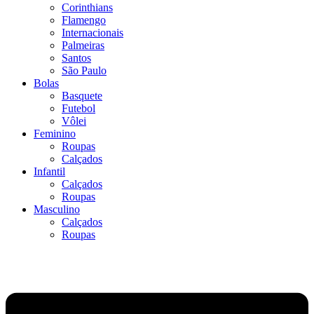
Corinthians
Flamengo
Internacionais
Palmeiras
Santos
São Paulo
Bolas
Basquete
Futebol
Vôlei
Feminino
Roupas
Calçados
Infantil
Calçados
Roupas
Masculino
Calçados
Roupas