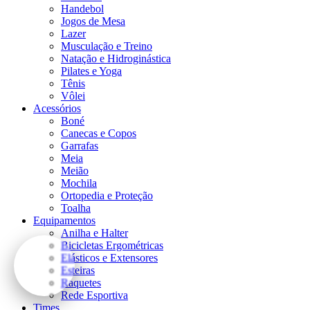
Handebol
Jogos de Mesa
Lazer
Musculação e Treino
Natação e Hidroginástica
Pilates e Yoga
Tênis
Vôlei
Acessórios
Boné
Canecas e Copos
Garrafas
Meia
Meião
Mochila
Ortopedia e Proteção
Toalha
Equipamentos
Anilha e Halter
Bicicletas Ergométricas
Elásticos e Extensores
Esteiras
Raquetes
Rede Esportiva
Times