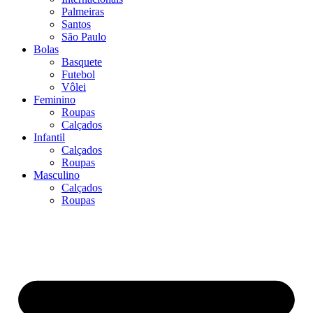
Palmeiras
Santos
São Paulo
Bolas
Basquete
Futebol
Vôlei
Feminino
Roupas
Calçados
Infantil
Calçados
Roupas
Masculino
Calçados
Roupas