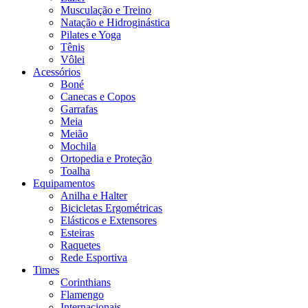
Musculação e Treino
Natação e Hidroginástica
Pilates e Yoga
Tênis
Vôlei
Acessórios
Boné
Canecas e Copos
Garrafas
Meia
Meião
Mochila
Ortopedia e Proteção
Toalha
Equipamentos
Anilha e Halter
Bicicletas Ergométricas
Elásticos e Extensores
Esteiras
Raquetes
Rede Esportiva
Times
Corinthians
Flamengo
Internacionais