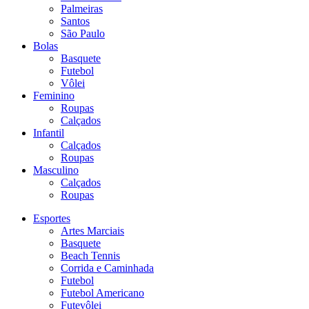
Palmeiras
Santos
São Paulo
Bolas
Basquete
Futebol
Vôlei
Feminino
Roupas
Calçados
Infantil
Calçados
Roupas
Masculino
Calçados
Roupas
Esportes
Artes Marciais
Basquete
Beach Tennis
Corrida e Caminhada
Futebol
Futebol Americano
Futevôlei