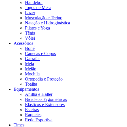
Handebol
Jogos de Mesa
Lazer
Musculação e Treino
Natação e Hidroginástica
Pilates e Yoga
Tênis
Vôlei
Acessórios
Boné
Canecas e Copos
Garrafas
Meia
Meião
Mochila
Ortopedia e Proteção
Toalha
Equipamentos
Anilha e Halter
Bicicletas Ergométricas
Elásticos e Extensores
Esteiras
Raquetes
Rede Esportiva
Times