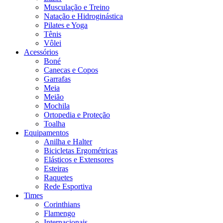
Musculação e Treino
Natação e Hidroginástica
Pilates e Yoga
Tênis
Vôlei
Acessórios
Boné
Canecas e Copos
Garrafas
Meia
Meião
Mochila
Ortopedia e Proteção
Toalha
Equipamentos
Anilha e Halter
Bicicletas Ergométricas
Elásticos e Extensores
Esteiras
Raquetes
Rede Esportiva
Times
Corinthians
Flamengo
Internacionais