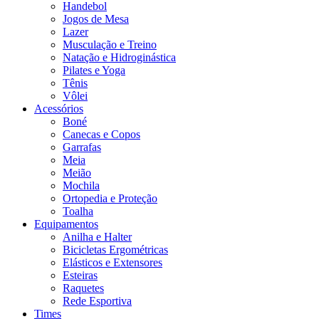
Handebol
Jogos de Mesa
Lazer
Musculação e Treino
Natação e Hidroginástica
Pilates e Yoga
Tênis
Vôlei
Acessórios
Boné
Canecas e Copos
Garrafas
Meia
Meião
Mochila
Ortopedia e Proteção
Toalha
Equipamentos
Anilha e Halter
Bicicletas Ergométricas
Elásticos e Extensores
Esteiras
Raquetes
Rede Esportiva
Times