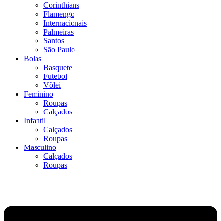
Corinthians
Flamengo
Internacionais
Palmeiras
Santos
São Paulo
Bolas
Basquete
Futebol
Vôlei
Feminino
Roupas
Calçados
Infantil
Calçados
Roupas
Masculino
Calçados
Roupas