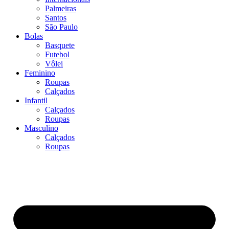
Palmeiras
Santos
São Paulo
Bolas
Basquete
Futebol
Vôlei
Feminino
Roupas
Calçados
Infantil
Calçados
Roupas
Masculino
Calçados
Roupas