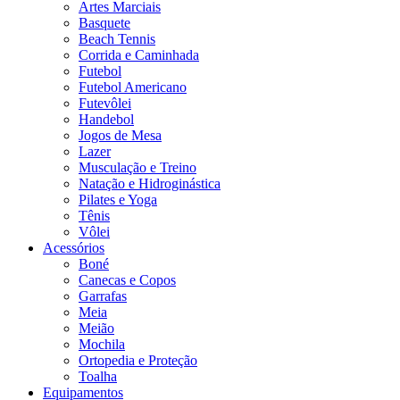
Artes Marciais
Basquete
Beach Tennis
Corrida e Caminhada
Futebol
Futebol Americano
Futevôlei
Handebol
Jogos de Mesa
Lazer
Musculação e Treino
Natação e Hidroginástica
Pilates e Yoga
Tênis
Vôlei
Acessórios
Boné
Canecas e Copos
Garrafas
Meia
Meião
Mochila
Ortopedia e Proteção
Toalha
Equipamentos