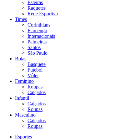
Esteiras
Raquetes
Rede Esportiva
Times
Corinthians
Flamengo
Internacionais
Palmeiras
Santos
São Paulo
Bolas
Basquete
Futebol
Vôlei
Feminino
Roupas
Calçados
Infantil
Calçados
Roupas
Masculino
Calçados
Roupas
Esportes