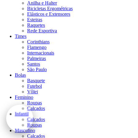
Anilha e Halter
Bicicletas Ergométricas
Elásticos e Extensores
Esteiras
Raquetes
Rede Esportiva
Times
Corinthians
Flamengo
Internacionais
Palmeiras
Santos
São Paulo
Bolas
Basquete
Futebol
Vôlei
Feminino
Roupas
Calçados
Infantil
Calçados
Roupas
Masculino
Calçados