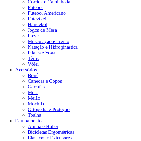
Corrida e Caminhada
Futebol
Futebol Americano
Futevôlei
Handebol
Jogos de Mesa
Lazer
Musculação e Treino
Natação e Hidroginástica
Pilates e Yoga
Tênis
Vôlei
Acessórios
Boné
Canecas e Copos
Garrafas
Meia
Meião
Mochila
Ortopedia e Proteção
Toalha
Equipamentos
Anilha e Halter
Bicicletas Ergométricas
Elásticos e Extensores