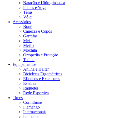
Natação e Hidroginástica
Pilates e Yoga
Tênis
Vôlei
Acessórios
Boné
Canecas e Copos
Garrafas
Meia
Meião
Mochila
Ortopedia e Proteção
Toalha
Equipamentos
Anilha e Halter
Bicicletas Ergométricas
Elásticos e Extensores
Esteiras
Raquetes
Rede Esportiva
Times
Corinthians
Flamengo
Internacionais
Palmeiras