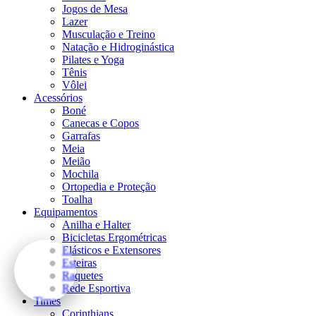
Jogos de Mesa
Lazer
Musculação e Treino
Natação e Hidroginástica
Pilates e Yoga
Tênis
Vôlei
Acessórios
Boné
Canecas e Copos
Garrafas
Meia
Meião
Mochila
Ortopedia e Proteção
Toalha
Equipamentos
Anilha e Halter
Bicicletas Ergométricas
Elásticos e Extensores
Esteiras
Raquetes
Rede Esportiva
Times
Corinthians