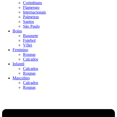
Corinthians
Flamengo
Internacionais
Palmeiras
Santos
São Paulo
Bolas
Basquete
Futebol
Vôlei
Feminino
Roupas
Calçados
Infantil
Calçados
Roupas
Masculino
Calçados
Roupas