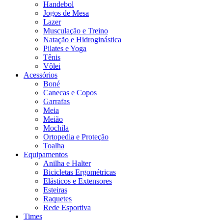
Handebol
Jogos de Mesa
Lazer
Musculação e Treino
Natação e Hidroginástica
Pilates e Yoga
Tênis
Vôlei
Acessórios
Boné
Canecas e Copos
Garrafas
Meia
Meião
Mochila
Ortopedia e Proteção
Toalha
Equipamentos
Anilha e Halter
Bicicletas Ergométricas
Elásticos e Extensores
Esteiras
Raquetes
Rede Esportiva
Times