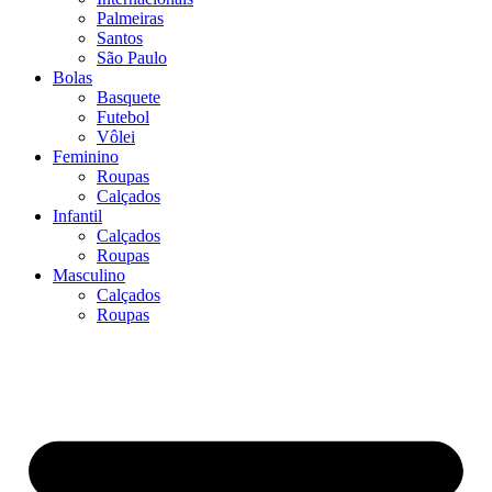
Palmeiras
Santos
São Paulo
Bolas
Basquete
Futebol
Vôlei
Feminino
Roupas
Calçados
Infantil
Calçados
Roupas
Masculino
Calçados
Roupas