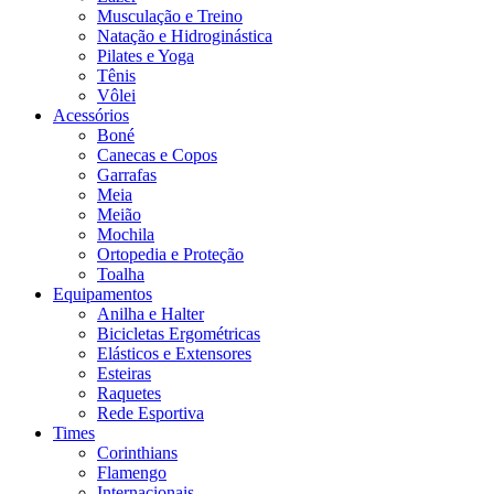
Musculação e Treino
Natação e Hidroginástica
Pilates e Yoga
Tênis
Vôlei
Acessórios
Boné
Canecas e Copos
Garrafas
Meia
Meião
Mochila
Ortopedia e Proteção
Toalha
Equipamentos
Anilha e Halter
Bicicletas Ergométricas
Elásticos e Extensores
Esteiras
Raquetes
Rede Esportiva
Times
Corinthians
Flamengo
Internacionais