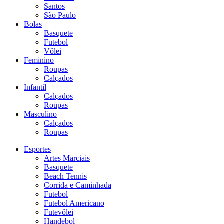
Santos
São Paulo
Bolas
Basquete
Futebol
Vôlei
Feminino
Roupas
Calçados
Infantil
Calçados
Roupas
Masculino
Calçados
Roupas
Esportes
Artes Marciais
Basquete
Beach Tennis
Corrida e Caminhada
Futebol
Futebol Americano
Futevôlei
Handebol