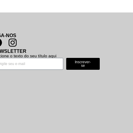
GA-NOS
WSLETTER
cione o texto do seu título aqui
Inscrever-
se