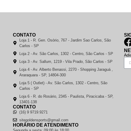
CONTATO
SI
Loja 1 - R. Gen. Osório, 767 - Jardim Sao Carlos, São
Carlos - SP
NE
Loja 2 - Av. São Carlos, 1302 - Centro, São Carlos - SP
Adi
Loja 3 - Av. Sallum, 1219 - Vila Prado, São Carlos - SP
Loja 4 - Av. Alberto Benassi, 2270 - Shopping Jaraguá ,
Araraquara - SP, 14804-300
Loja 5 ( Outlet) - Av. São Carlos, 1302 - Centro, São
Carlos - SP
Loja 6 - R. do Rosário, 2345 - Paulista, Piracicaba - SP,
13401-138
CONTATO
(16) 9 9719.9271
sitegoldensports@gmail.com
HORÁRIO DE ATENDIMENTO
Segunda a sexta: 09:00 às 18:00