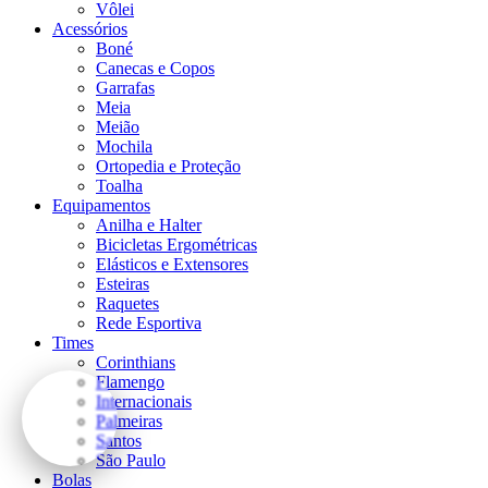
Vôlei
Acessórios
Boné
Canecas e Copos
Garrafas
Meia
Meião
Mochila
Ortopedia e Proteção
Toalha
Equipamentos
Anilha e Halter
Bicicletas Ergométricas
Elásticos e Extensores
Esteiras
Raquetes
Rede Esportiva
Times
Corinthians
Flamengo
Internacionais
Palmeiras
Santos
São Paulo
Bolas