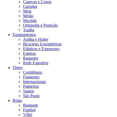
Canecas e Copos
Garrafas
Meia
Meião
Mochila
Ortopedia e Proteção
Toalha
Equipamentos
Anilha e Halter
Bicicletas Ergométricas
Elásticos e Extensores
Esteiras
Raquetes
Rede Esportiva
Times
Corinthians
Flamengo
Internacionais
Palmeiras
Santos
São Paulo
Bolas
Basquete
Futebol
Vôlei