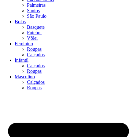
Palmeiras
Santos
São Paulo
Bolas
Basquete
Futebol
Vôlei
Feminino
Roupas
Calçados
Infantil
Calçados
Roupas
Masculino
Calçados
Roupas