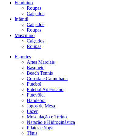
Feminino
Roupas
Calçados
Infantil
Calçados
Roupas
Masculino
Calçados
Roupas
Esportes
Artes Marciais
Basquete
Beach Tennis
Corrida e Caminhada
Futebol
Futebol Americano
Futevôlei
Handebol
Jogos de Mesa
Lazer
Musculação e Treino
Natação e Hidroginástica
Pilates e Yoga
Tênis