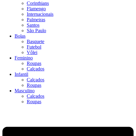
Corinthians
Flamengo
Internacionais
Palmeiras
Santos
São Paulo
Bolas
Basquete
Futebol
Vôlei
Feminino
Roupas
Calçados
Infantil
Calçados
Roupas
Masculino
Calçados
Roupas