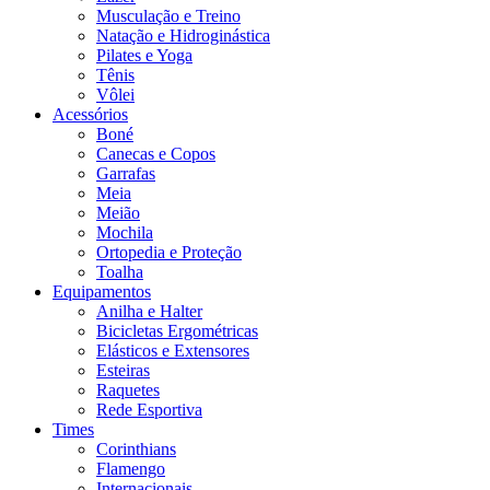
Musculação e Treino
Natação e Hidroginástica
Pilates e Yoga
Tênis
Vôlei
Acessórios
Boné
Canecas e Copos
Garrafas
Meia
Meião
Mochila
Ortopedia e Proteção
Toalha
Equipamentos
Anilha e Halter
Bicicletas Ergométricas
Elásticos e Extensores
Esteiras
Raquetes
Rede Esportiva
Times
Corinthians
Flamengo
Internacionais