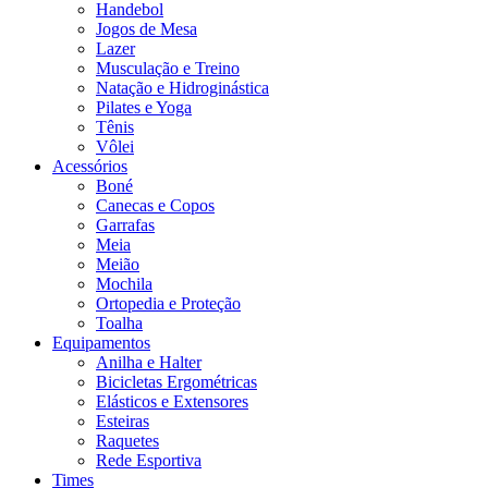
Handebol
Jogos de Mesa
Lazer
Musculação e Treino
Natação e Hidroginástica
Pilates e Yoga
Tênis
Vôlei
Acessórios
Boné
Canecas e Copos
Garrafas
Meia
Meião
Mochila
Ortopedia e Proteção
Toalha
Equipamentos
Anilha e Halter
Bicicletas Ergométricas
Elásticos e Extensores
Esteiras
Raquetes
Rede Esportiva
Times