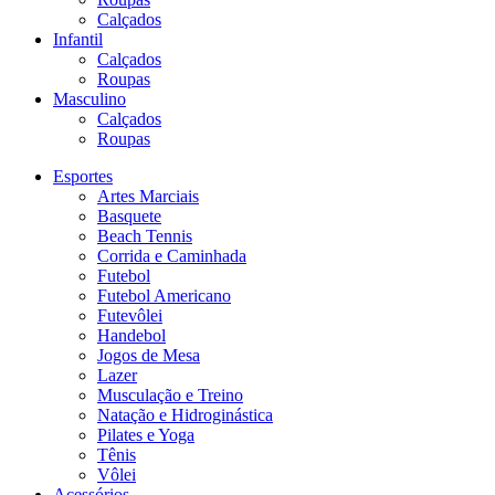
Calçados
Infantil
Calçados
Roupas
Masculino
Calçados
Roupas
Esportes
Artes Marciais
Basquete
Beach Tennis
Corrida e Caminhada
Futebol
Futebol Americano
Futevôlei
Handebol
Jogos de Mesa
Lazer
Musculação e Treino
Natação e Hidroginástica
Pilates e Yoga
Tênis
Vôlei
Acessórios