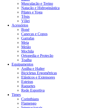
Musculação e Treino
Natação e Hidroginástica
Pilates e Yoga
Tênis
Vôlei
Acessórios
Boné
Canecas e Copos
Garrafas
Meia
Meião
Mochila
Ortopedia e Proteção
Toalha
Equipamentos
Anilha e Halter
Bicicletas Ergométricas
Elásticos e Extensores
Esteiras
Raquetes
Rede Esportiva
Times
Corinthians
Flamengo
Internacionais