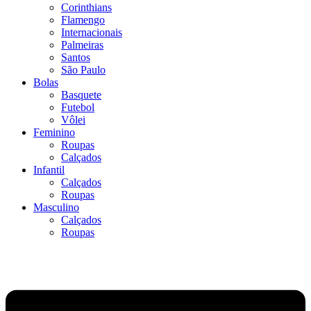
Corinthians
Flamengo
Internacionais
Palmeiras
Santos
São Paulo
Bolas
Basquete
Futebol
Vôlei
Feminino
Roupas
Calçados
Infantil
Calçados
Roupas
Masculino
Calçados
Roupas