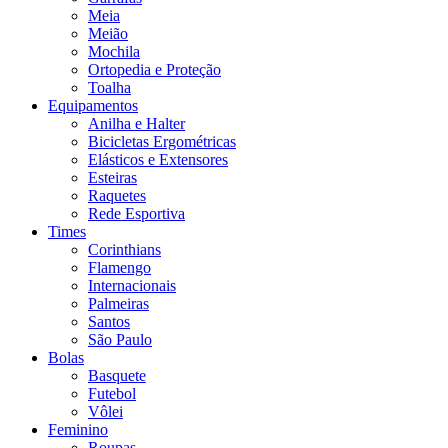
Meia
Meião
Mochila
Ortopedia e Proteção
Toalha
Equipamentos
Anilha e Halter
Bicicletas Ergométricas
Elásticos e Extensores
Esteiras
Raquetes
Rede Esportiva
Times
Corinthians
Flamengo
Internacionais
Palmeiras
Santos
São Paulo
Bolas
Basquete
Futebol
Vôlei
Feminino
Roupas