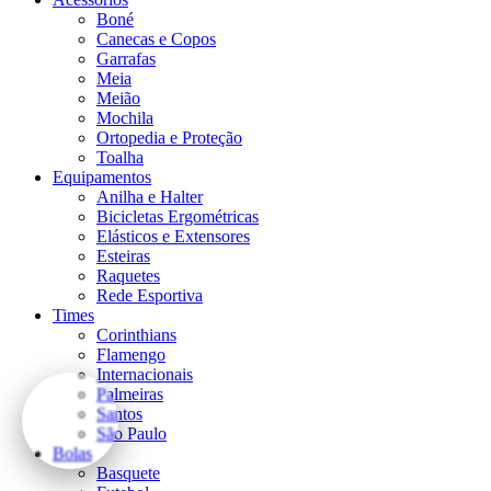
Boné
Canecas e Copos
Garrafas
Meia
Meião
Mochila
Ortopedia e Proteção
Toalha
Equipamentos
Anilha e Halter
Bicicletas Ergométricas
Elásticos e Extensores
Esteiras
Raquetes
Rede Esportiva
Times
Corinthians
Flamengo
Internacionais
Palmeiras
Santos
São Paulo
Bolas
Basquete