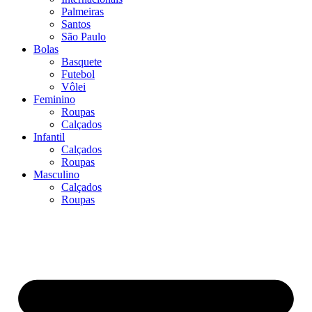
Palmeiras
Santos
São Paulo
Bolas
Basquete
Futebol
Vôlei
Feminino
Roupas
Calçados
Infantil
Calçados
Roupas
Masculino
Calçados
Roupas