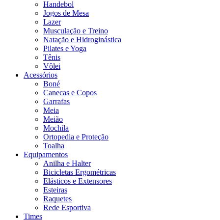
Handebol
Jogos de Mesa
Lazer
Musculação e Treino
Natação e Hidroginástica
Pilates e Yoga
Tênis
Vôlei
Acessórios
Boné
Canecas e Copos
Garrafas
Meia
Meião
Mochila
Ortopedia e Proteção
Toalha
Equipamentos
Anilha e Halter
Bicicletas Ergométricas
Elásticos e Extensores
Esteiras
Raquetes
Rede Esportiva
Times