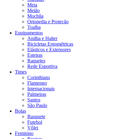
Meia
Meião
Mochila
Ortopedia e Proteção
Toalha
Equipamentos
Anilha e Halter
Bicicletas Ergométricas
Elásticos e Extensores
Esteiras
Raquetes
Rede Esportiva
Times
Corinthians
Flamengo
Internacionais
Palmeiras
Santos
São Paulo
Bolas
Basquete
Futebol
Vôlei
Feminino
Roupas