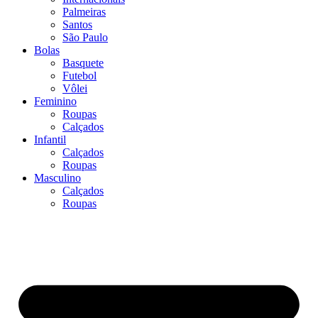
Palmeiras
Santos
São Paulo
Bolas
Basquete
Futebol
Vôlei
Feminino
Roupas
Calçados
Infantil
Calçados
Roupas
Masculino
Calçados
Roupas