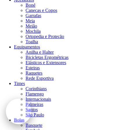
Boné
Canecas e Copos
Garrafas
Meia
Meião
Mochila
Ortopedia e Proteção
Toalha
Equipamentos
Anilha e Halter
Bicicletas Ergométricas
Elásticos e Extensores
Esteiras
Raquetes
Rede Esportiva
Times
Corinthians
Flamengo
Internacionais
Palmeiras
Santos
São Paulo
Bolas
Basquete