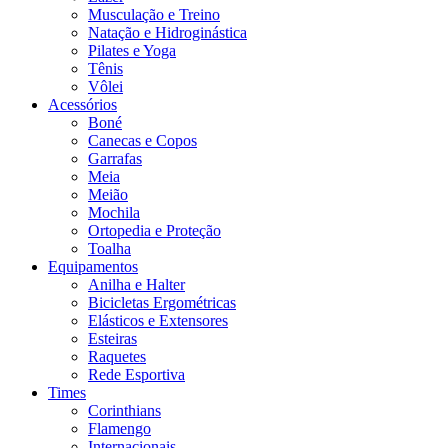
Musculação e Treino
Natação e Hidroginástica
Pilates e Yoga
Tênis
Vôlei
Acessórios
Boné
Canecas e Copos
Garrafas
Meia
Meião
Mochila
Ortopedia e Proteção
Toalha
Equipamentos
Anilha e Halter
Bicicletas Ergométricas
Elásticos e Extensores
Esteiras
Raquetes
Rede Esportiva
Times
Corinthians
Flamengo
Internacionais