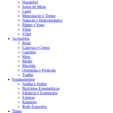
Handebol
Jogos de Mesa
Lazer
Musculação e Treino
Natação e Hidroginástica
Pilates e Yoga
Tênis
Vôlei
Acessórios
Boné
Canecas e Copos
Garrafas
Meia
Meião
Mochila
Ortopedia e Proteção
Toalha
Equipamentos
Anilha e Halter
Bicicletas Ergométricas
Elásticos e Extensores
Esteiras
Raquetes
Rede Esportiva
Times