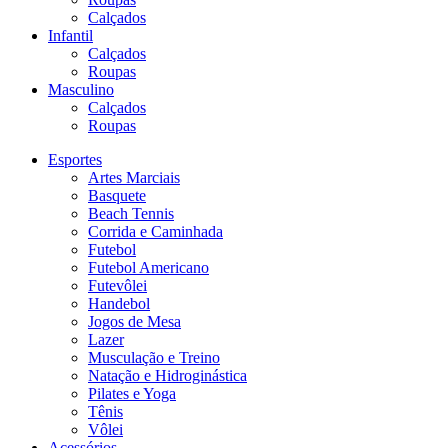
Calçados
Infantil
Calçados
Roupas
Masculino
Calçados
Roupas
Esportes
Artes Marciais
Basquete
Beach Tennis
Corrida e Caminhada
Futebol
Futebol Americano
Futevôlei
Handebol
Jogos de Mesa
Lazer
Musculação e Treino
Natação e Hidroginástica
Pilates e Yoga
Tênis
Vôlei
Acessórios