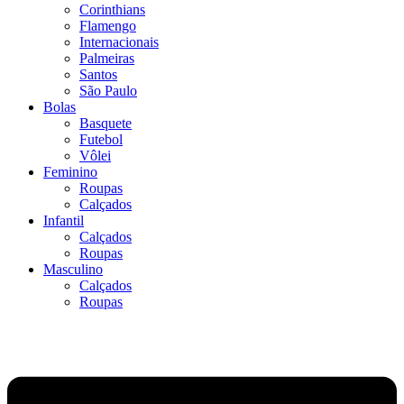
Corinthians
Flamengo
Internacionais
Palmeiras
Santos
São Paulo
Bolas
Basquete
Futebol
Vôlei
Feminino
Roupas
Calçados
Infantil
Calçados
Roupas
Masculino
Calçados
Roupas