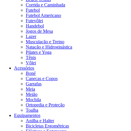
Corrida e Caminhada
Futebol
Futebol Americano
Futevôlei
Handebol
Jogos de Mesa
Lazer
Musculação e Treino
Natação e Hidroginástica
Pilates e Yoga
Tênis
Vôlei
Acessórios
Boné
Canecas e Copos
Garrafas
Meia
Meião
Mochila
Ortopedia e Proteção
Toalha
Equipamentos
Anilha e Halter
Bicicletas Ergométricas