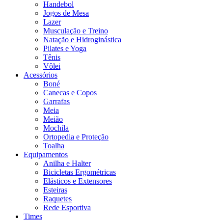
Handebol
Jogos de Mesa
Lazer
Musculação e Treino
Natação e Hidroginástica
Pilates e Yoga
Tênis
Vôlei
Acessórios
Boné
Canecas e Copos
Garrafas
Meia
Meião
Mochila
Ortopedia e Proteção
Toalha
Equipamentos
Anilha e Halter
Bicicletas Ergométricas
Elásticos e Extensores
Esteiras
Raquetes
Rede Esportiva
Times