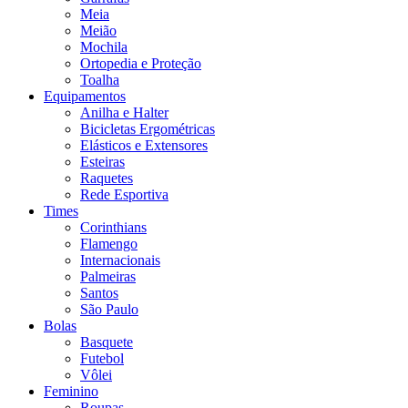
Meia
Meião
Mochila
Ortopedia e Proteção
Toalha
Equipamentos
Anilha e Halter
Bicicletas Ergométricas
Elásticos e Extensores
Esteiras
Raquetes
Rede Esportiva
Times
Corinthians
Flamengo
Internacionais
Palmeiras
Santos
São Paulo
Bolas
Basquete
Futebol
Vôlei
Feminino
Roupas