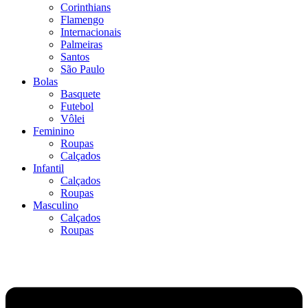
Corinthians
Flamengo
Internacionais
Palmeiras
Santos
São Paulo
Bolas
Basquete
Futebol
Vôlei
Feminino
Roupas
Calçados
Infantil
Calçados
Roupas
Masculino
Calçados
Roupas