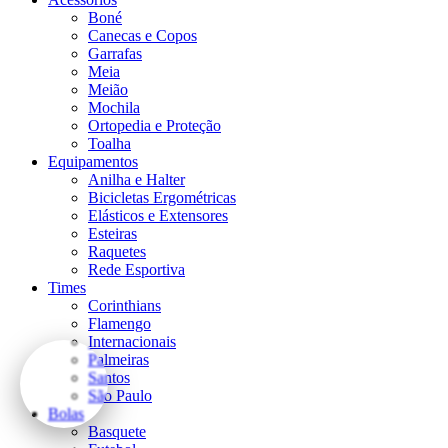
Boné
Canecas e Copos
Garrafas
Meia
Meião
Mochila
Ortopedia e Proteção
Toalha
Equipamentos
Anilha e Halter
Bicicletas Ergométricas
Elásticos e Extensores
Esteiras
Raquetes
Rede Esportiva
Times
Corinthians
Flamengo
Internacionais
Palmeiras
Santos
São Paulo
Bolas
Basquete