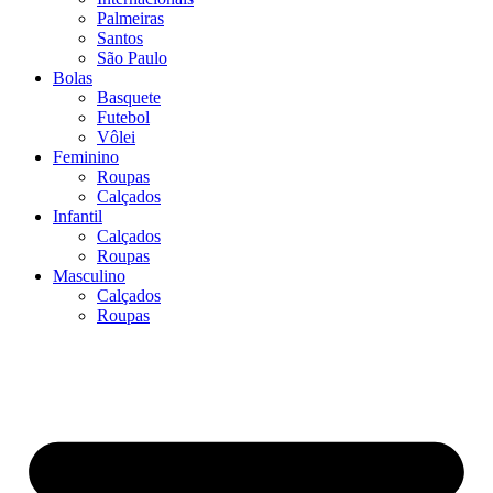
Palmeiras
Santos
São Paulo
Bolas
Basquete
Futebol
Vôlei
Feminino
Roupas
Calçados
Infantil
Calçados
Roupas
Masculino
Calçados
Roupas