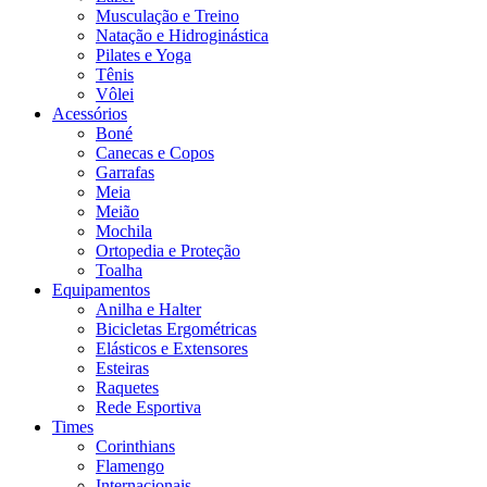
Musculação e Treino
Natação e Hidroginástica
Pilates e Yoga
Tênis
Vôlei
Acessórios
Boné
Canecas e Copos
Garrafas
Meia
Meião
Mochila
Ortopedia e Proteção
Toalha
Equipamentos
Anilha e Halter
Bicicletas Ergométricas
Elásticos e Extensores
Esteiras
Raquetes
Rede Esportiva
Times
Corinthians
Flamengo
Internacionais