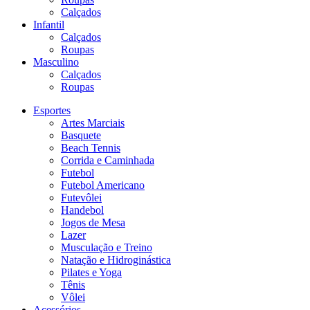
Calçados
Infantil
Calçados
Roupas
Masculino
Calçados
Roupas
Esportes
Artes Marciais
Basquete
Beach Tennis
Corrida e Caminhada
Futebol
Futebol Americano
Futevôlei
Handebol
Jogos de Mesa
Lazer
Musculação e Treino
Natação e Hidroginástica
Pilates e Yoga
Tênis
Vôlei
Acessórios