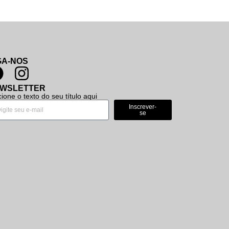
GA-NOS
WSLETTER
cione o texto do seu título aqui
Inscrever-
se