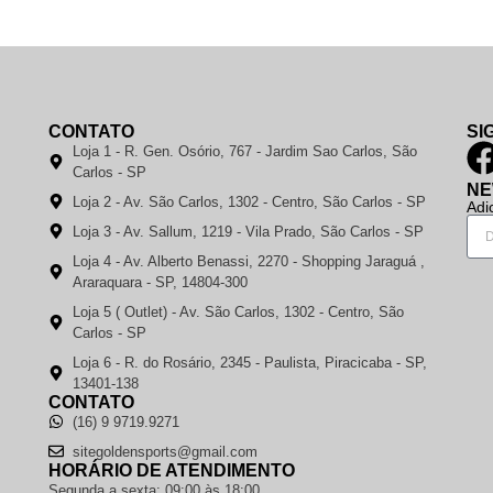
CONTATO
SI
Loja 1 - R. Gen. Osório, 767 - Jardim Sao Carlos, São
Carlos - SP
NE
Loja 2 - Av. São Carlos, 1302 - Centro, São Carlos - SP
Adi
Loja 3 - Av. Sallum, 1219 - Vila Prado, São Carlos - SP
Loja 4 - Av. Alberto Benassi, 2270 - Shopping Jaraguá ,
Araraquara - SP, 14804-300
Loja 5 ( Outlet) - Av. São Carlos, 1302 - Centro, São
Carlos - SP
Loja 6 - R. do Rosário, 2345 - Paulista, Piracicaba - SP,
13401-138
CONTATO
(16) 9 9719.9271
sitegoldensports@gmail.com
HORÁRIO DE ATENDIMENTO
Segunda a sexta: 09:00 às 18:00