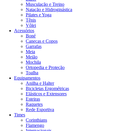
Musculação e Treino
Natação e Hidroginástica
Pilates e Yoga
Tênis
Vôlei
Acessórios
Boné
Canecas e Copos
Garrafas
Meia
Meião
Mochila
Ortopedia e Proteção
Toalha
Equipamentos
Anilha e Halter
Bicicletas Ergométricas
Elásticos e Extensores
Esteiras
Raquetes
Rede Esportiva
Times
Corinthians
Flamengo
Internacionais