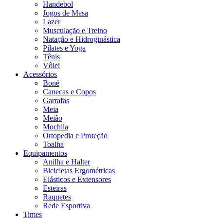
Handebol
Jogos de Mesa
Lazer
Musculação e Treino
Natação e Hidroginástica
Pilates e Yoga
Tênis
Vôlei
Acessórios
Boné
Canecas e Copos
Garrafas
Meia
Meião
Mochila
Ortopedia e Proteção
Toalha
Equipamentos
Anilha e Halter
Bicicletas Ergométricas
Elásticos e Extensores
Esteiras
Raquetes
Rede Esportiva
Times