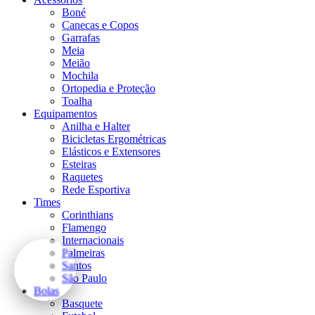
Boné
Canecas e Copos
Garrafas
Meia
Meião
Mochila
Ortopedia e Proteção
Toalha
Equipamentos
Anilha e Halter
Bicicletas Ergométricas
Elásticos e Extensores
Esteiras
Raquetes
Rede Esportiva
Times
Corinthians
Flamengo
Internacionais
Palmeiras
Santos
São Paulo
Bolas
Basquete