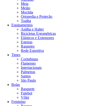
Meia
Meião
Mochila
Ortopedia e Proteção
Toalha
Equipamentos
Anilha e Halter
Bicicletas Ergométricas
Elásticos e Extensores
Esteiras
Raquetes
Rede Esportiva
Times
Corinthians
Flamengo
Internacionais
Palmeiras
Santos
São Paulo
Bolas
Basquete
Futebol
Vôlei
Feminino
Roupas