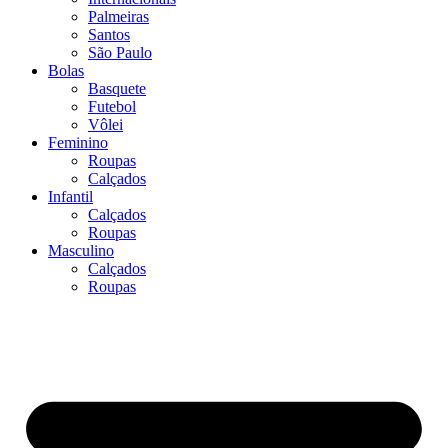
Palmeiras
Santos
São Paulo
Bolas
Basquete
Futebol
Vôlei
Feminino
Roupas
Calçados
Infantil
Calçados
Roupas
Masculino
Calçados
Roupas