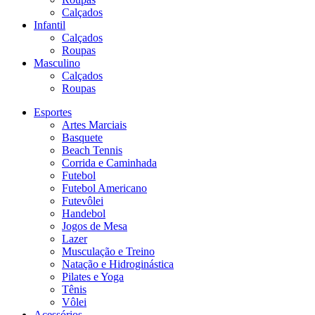
Calçados
Infantil
Calçados
Roupas
Masculino
Calçados
Roupas
Esportes
Artes Marciais
Basquete
Beach Tennis
Corrida e Caminhada
Futebol
Futebol Americano
Futevôlei
Handebol
Jogos de Mesa
Lazer
Musculação e Treino
Natação e Hidroginástica
Pilates e Yoga
Tênis
Vôlei
Acessórios