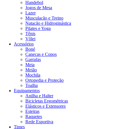
Handebol
Jogos de Mesa
Lazer
Musculação e Treino
Natação e Hidroginástica
Pilates e Yoga
Tênis
Vôlei
Acessórios
Boné
Canecas e Copos
Garrafas
Meia
Meião
Mochila
Ortopedia e Proteção
Toalha
Equipamentos
Anilha e Halter
Bicicletas Ergométricas
Elásticos e Extensores
Esteiras
Raquetes
Rede Esportiva
Times