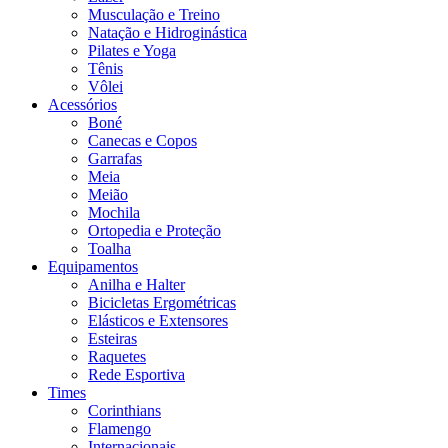
Musculação e Treino
Natação e Hidroginástica
Pilates e Yoga
Tênis
Vôlei
Acessórios
Boné
Canecas e Copos
Garrafas
Meia
Meião
Mochila
Ortopedia e Proteção
Toalha
Equipamentos
Anilha e Halter
Bicicletas Ergométricas
Elásticos e Extensores
Esteiras
Raquetes
Rede Esportiva
Times
Corinthians
Flamengo
Internacionais