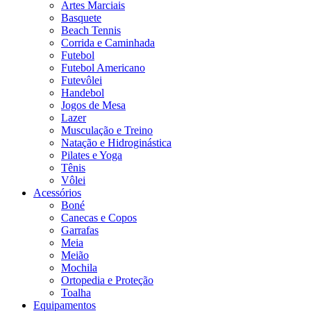
Artes Marciais
Basquete
Beach Tennis
Corrida e Caminhada
Futebol
Futebol Americano
Futevôlei
Handebol
Jogos de Mesa
Lazer
Musculação e Treino
Natação e Hidroginástica
Pilates e Yoga
Tênis
Vôlei
Acessórios
Boné
Canecas e Copos
Garrafas
Meia
Meião
Mochila
Ortopedia e Proteção
Toalha
Equipamentos