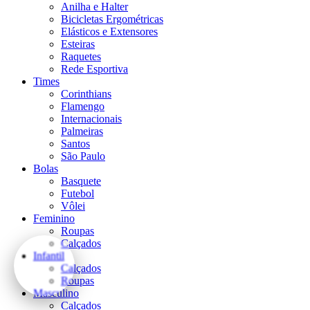
Anilha e Halter
Bicicletas Ergométricas
Elásticos e Extensores
Esteiras
Raquetes
Rede Esportiva
Times
Corinthians
Flamengo
Internacionais
Palmeiras
Santos
São Paulo
Bolas
Basquete
Futebol
Vôlei
Feminino
Roupas
Calçados
Infantil
Calçados
Roupas
Masculino
Calçados