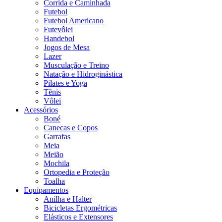
Corrida e Caminhada
Futebol
Futebol Americano
Futevôlei
Handebol
Jogos de Mesa
Lazer
Musculação e Treino
Natação e Hidroginástica
Pilates e Yoga
Tênis
Vôlei
Acessórios
Boné
Canecas e Copos
Garrafas
Meia
Meião
Mochila
Ortopedia e Proteção
Toalha
Equipamentos
Anilha e Halter
Bicicletas Ergométricas
Elásticos e Extensores