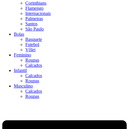
Corinthians
Flamengo
Internacionais
Palmeiras
Santos
São Paulo
Bolas
Basquete
Futebol
Vôlei
Feminino
Roupas
Calçados
Infantil
Calçados
Roupas
Masculino
Calçados
Roupas