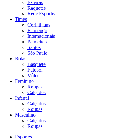
Esteiras
Raquetes
Rede Esportiva
Times
Corinthians
Flamengo
Internacionais
Palmeiras
Santos
São Paulo
Bolas
Basquete
Futebol
Vôlei
Feminino
Roupas
Calçados
Infantil
Calçados
Roupas
Masculino
Calçados
Roupas
Esportes