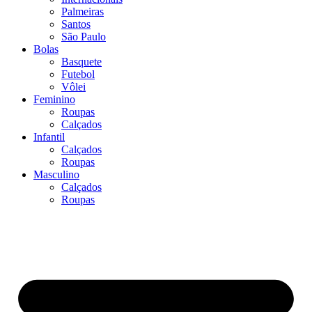
Palmeiras
Santos
São Paulo
Bolas
Basquete
Futebol
Vôlei
Feminino
Roupas
Calçados
Infantil
Calçados
Roupas
Masculino
Calçados
Roupas