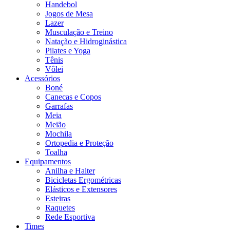
Handebol
Jogos de Mesa
Lazer
Musculação e Treino
Natação e Hidroginástica
Pilates e Yoga
Tênis
Vôlei
Acessórios
Boné
Canecas e Copos
Garrafas
Meia
Meião
Mochila
Ortopedia e Proteção
Toalha
Equipamentos
Anilha e Halter
Bicicletas Ergométricas
Elásticos e Extensores
Esteiras
Raquetes
Rede Esportiva
Times