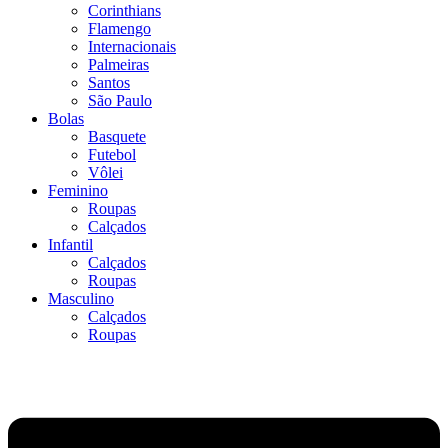
Corinthians
Flamengo
Internacionais
Palmeiras
Santos
São Paulo
Bolas
Basquete
Futebol
Vôlei
Feminino
Roupas
Calçados
Infantil
Calçados
Roupas
Masculino
Calçados
Roupas