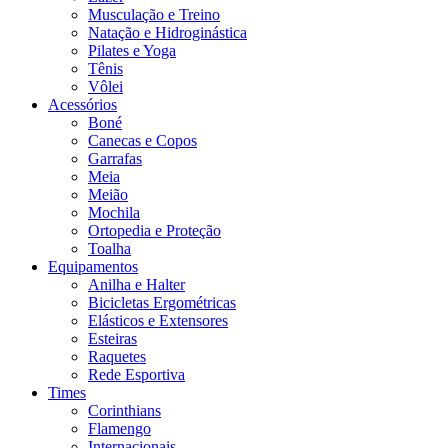
Musculação e Treino
Natação e Hidroginástica
Pilates e Yoga
Tênis
Vôlei
Acessórios
Boné
Canecas e Copos
Garrafas
Meia
Meião
Mochila
Ortopedia e Proteção
Toalha
Equipamentos
Anilha e Halter
Bicicletas Ergométricas
Elásticos e Extensores
Esteiras
Raquetes
Rede Esportiva
Times
Corinthians
Flamengo
Internacionais