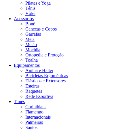
Pilates e Yoga
Tênis
Vôlei
Acessórios
Boné
Canecas e Copos
Garrafas
Meia
Meião
Mochila
Ortopedia e Proteção
Toalha
Equipamentos
Anilha e Halter
Bicicletas Ergométricas
Elásticos e Extensores
Esteiras
Raquetes
Rede Esportiva
Times
Corinthians
Flamengo
Internacionais
Palmeiras
Santos