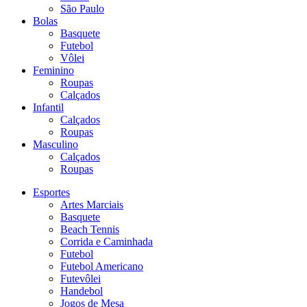
São Paulo
Bolas
Basquete
Futebol
Vôlei
Feminino
Roupas
Calçados
Infantil
Calçados
Roupas
Masculino
Calçados
Roupas
Esportes
Artes Marciais
Basquete
Beach Tennis
Corrida e Caminhada
Futebol
Futebol Americano
Futevôlei
Handebol
Jogos de Mesa