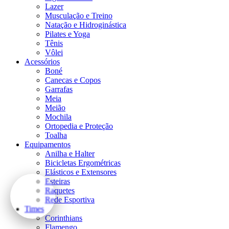
Lazer
Musculação e Treino
Natação e Hidroginástica
Pilates e Yoga
Tênis
Vôlei
Acessórios
Boné
Canecas e Copos
Garrafas
Meia
Meião
Mochila
Ortopedia e Proteção
Toalha
Equipamentos
Anilha e Halter
Bicicletas Ergométricas
Elásticos e Extensores
Esteiras
Raquetes
Rede Esportiva
Times
Corinthians
Flamengo