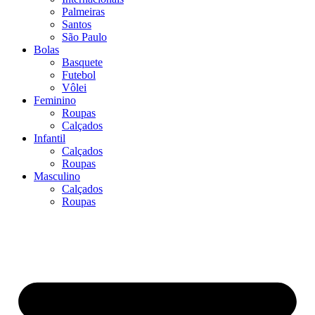
Palmeiras
Santos
São Paulo
Bolas
Basquete
Futebol
Vôlei
Feminino
Roupas
Calçados
Infantil
Calçados
Roupas
Masculino
Calçados
Roupas