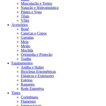
Musculação e Treino
Natação e Hidroginástica
Pilates e Yoga
Tênis
Vôlei
Acessórios
Boné
Canecas e Copos
Garrafas
Meia
Meião
Mochila
Ortopedia e Proteção
Toalha
Equipamentos
Anilha e Halter
Bicicletas Ergométricas
Elásticos e Extensores
Esteiras
Raquetes
Rede Esportiva
Times
Corinthians
Flamengo
Internacionais