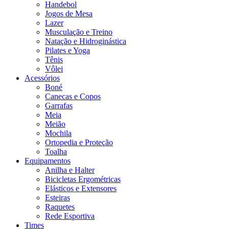
Handebol
Jogos de Mesa
Lazer
Musculação e Treino
Natação e Hidroginástica
Pilates e Yoga
Tênis
Vôlei
Acessórios
Boné
Canecas e Copos
Garrafas
Meia
Meião
Mochila
Ortopedia e Proteção
Toalha
Equipamentos
Anilha e Halter
Bicicletas Ergométricas
Elásticos e Extensores
Esteiras
Raquetes
Rede Esportiva
Times