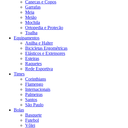
Canecas e Copos
Garrafas
Meia
Meião
Mochila
Ortopedia e Proteção
Toalha
Equipamentos
Anilha e Halter
Bicicletas Ergométricas
Elásticos e Extensores
Esteiras
Raquetes
Rede Esportiva
Times
Corinthians
Flamengo
Internacionais
Palmeiras
Santos
São Paulo
Bolas
Basquete
Futebol
Vôlei