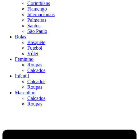
Corinthians
Flamengo
Internacionais
Palmeiras
Santos
São Paulo
Bolas
Basquete
Futebol
Vôlei
Feminino
Roupas
Calçados
Infantil
Calçados
Roupas
Masculino
Calçados
Roupas