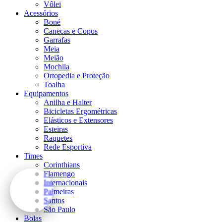
Vôlei
Acessórios
Boné
Canecas e Copos
Garrafas
Meia
Meião
Mochila
Ortopedia e Proteção
Toalha
Equipamentos
Anilha e Halter
Bicicletas Ergométricas
Elásticos e Extensores
Esteiras
Raquetes
Rede Esportiva
Times
Corinthians
Flamengo
Internacionais
Palmeiras
Santos
São Paulo
Bolas