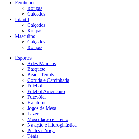
Feminino
Roupas
Calçados
Infantil
Calçados
Roupas
Masculino
Calçados
Roupas
Esportes
Artes Marciais
Basquete
Beach Tennis
Corrida e Caminhada
Futebol
Futebol Americano
Futevôlei
Handebol
Jogos de Mesa
Lazer
Musculação e Treino
Natação e Hidroginástica
Pilates e Yoga
Tênis