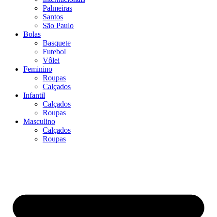
Palmeiras
Santos
São Paulo
Bolas
Basquete
Futebol
Vôlei
Feminino
Roupas
Calçados
Infantil
Calçados
Roupas
Masculino
Calçados
Roupas