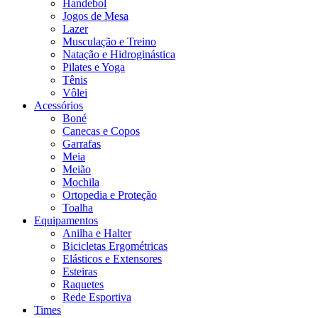
Handebol
Jogos de Mesa
Lazer
Musculação e Treino
Natação e Hidroginástica
Pilates e Yoga
Tênis
Vôlei
Acessórios
Boné
Canecas e Copos
Garrafas
Meia
Meião
Mochila
Ortopedia e Proteção
Toalha
Equipamentos
Anilha e Halter
Bicicletas Ergométricas
Elásticos e Extensores
Esteiras
Raquetes
Rede Esportiva
Times