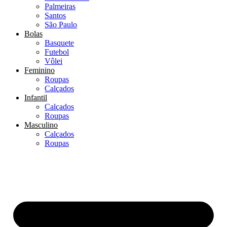
Palmeiras
Santos
São Paulo
Bolas
Basquete
Futebol
Vôlei
Feminino
Roupas
Calçados
Infantil
Calçados
Roupas
Masculino
Calçados
Roupas