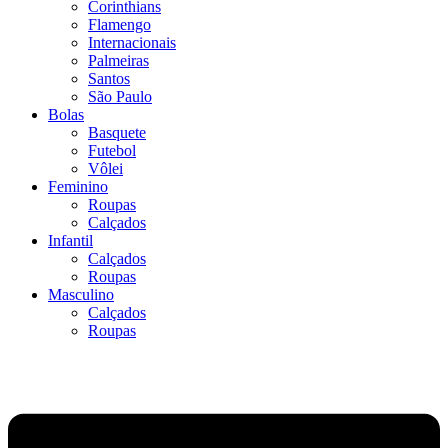
Corinthians
Flamengo
Internacionais
Palmeiras
Santos
São Paulo
Bolas
Basquete
Futebol
Vôlei
Feminino
Roupas
Calçados
Infantil
Calçados
Roupas
Masculino
Calçados
Roupas