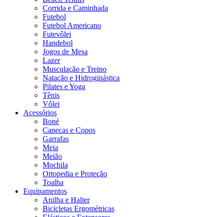
Corrida e Caminhada
Futebol
Futebol Americano
Futevôlei
Handebol
Jogos de Mesa
Lazer
Musculação e Treino
Natação e Hidroginástica
Pilates e Yoga
Tênis
Vôlei
Acessórios
Boné
Canecas e Copos
Garrafas
Meia
Meião
Mochila
Ortopedia e Proteção
Toalha
Equipamentos
Anilha e Halter
Bicicletas Ergométricas