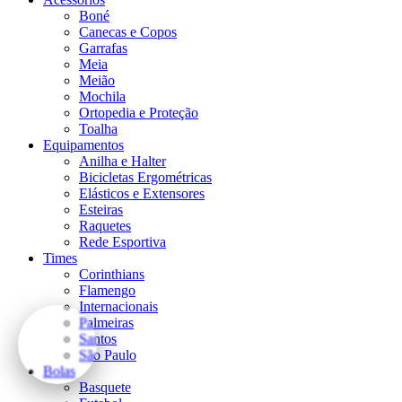
Boné
Canecas e Copos
Garrafas
Meia
Meião
Mochila
Ortopedia e Proteção
Toalha
Equipamentos
Anilha e Halter
Bicicletas Ergométricas
Elásticos e Extensores
Esteiras
Raquetes
Rede Esportiva
Times
Corinthians
Flamengo
Internacionais
Palmeiras
Santos
São Paulo
Bolas
Basquete