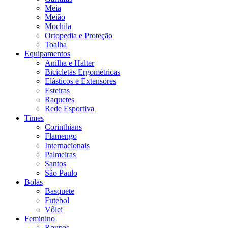
Meia
Meião
Mochila
Ortopedia e Proteção
Toalha
Equipamentos
Anilha e Halter
Bicicletas Ergométricas
Elásticos e Extensores
Esteiras
Raquetes
Rede Esportiva
Times
Corinthians
Flamengo
Internacionais
Palmeiras
Santos
São Paulo
Bolas
Basquete
Futebol
Vôlei
Feminino
Roupas