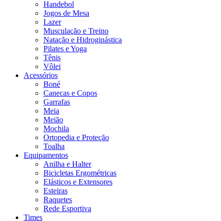
Handebol
Jogos de Mesa
Lazer
Musculação e Treino
Natação e Hidroginástica
Pilates e Yoga
Tênis
Vôlei
Acessórios
Boné
Canecas e Copos
Garrafas
Meia
Meião
Mochila
Ortopedia e Proteção
Toalha
Equipamentos
Anilha e Halter
Bicicletas Ergométricas
Elásticos e Extensores
Esteiras
Raquetes
Rede Esportiva
Times