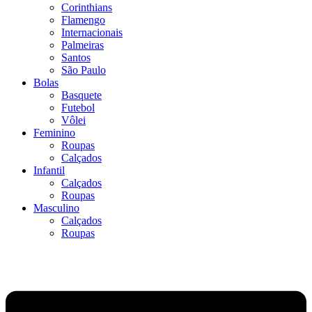
Corinthians
Flamengo
Internacionais
Palmeiras
Santos
São Paulo
Bolas
Basquete
Futebol
Vôlei
Feminino
Roupas
Calçados
Infantil
Calçados
Roupas
Masculino
Calçados
Roupas