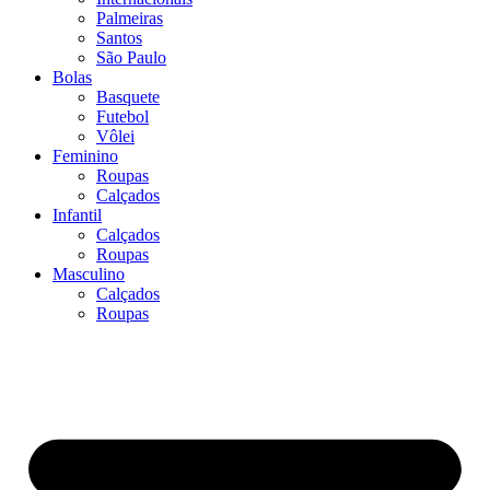
Palmeiras
Santos
São Paulo
Bolas
Basquete
Futebol
Vôlei
Feminino
Roupas
Calçados
Infantil
Calçados
Roupas
Masculino
Calçados
Roupas