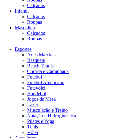
Calçados
Infantil
Calçados
Roupas
Masculino
Calçados
Roupas
Esportes
Artes Marciais
Basquete
Beach Tennis
Corrida e Caminhada
Futebol
Futebol Americano
Futevôlei
Handebol
Jogos de Mesa
Lazer
Musculação e Treino
Natação e Hidroginástica
Pilates e Yoga
Tênis
Vôlei
Acessórios