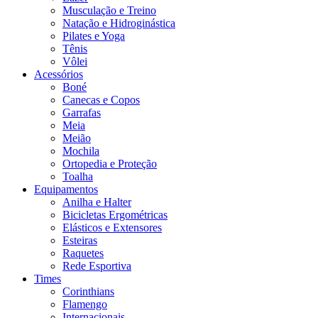
Musculação e Treino
Natação e Hidroginástica
Pilates e Yoga
Tênis
Vôlei
Acessórios
Boné
Canecas e Copos
Garrafas
Meia
Meião
Mochila
Ortopedia e Proteção
Toalha
Equipamentos
Anilha e Halter
Bicicletas Ergométricas
Elásticos e Extensores
Esteiras
Raquetes
Rede Esportiva
Times
Corinthians
Flamengo
Internacionais