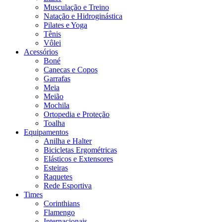
Musculação e Treino
Natação e Hidroginástica
Pilates e Yoga
Tênis
Vôlei
Acessórios
Boné
Canecas e Copos
Garrafas
Meia
Meião
Mochila
Ortopedia e Proteção
Toalha
Equipamentos
Anilha e Halter
Bicicletas Ergométricas
Elásticos e Extensores
Esteiras
Raquetes
Rede Esportiva
Times
Corinthians
Flamengo
Internacionais