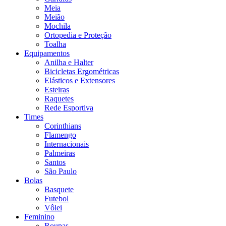
Meia
Meião
Mochila
Ortopedia e Proteção
Toalha
Equipamentos
Anilha e Halter
Bicicletas Ergométricas
Elásticos e Extensores
Esteiras
Raquetes
Rede Esportiva
Times
Corinthians
Flamengo
Internacionais
Palmeiras
Santos
São Paulo
Bolas
Basquete
Futebol
Vôlei
Feminino
Roupas