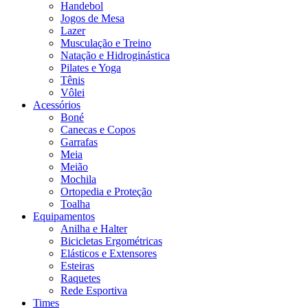
Handebol
Jogos de Mesa
Lazer
Musculação e Treino
Natação e Hidroginástica
Pilates e Yoga
Tênis
Vôlei
Acessórios
Boné
Canecas e Copos
Garrafas
Meia
Meião
Mochila
Ortopedia e Proteção
Toalha
Equipamentos
Anilha e Halter
Bicicletas Ergométricas
Elásticos e Extensores
Esteiras
Raquetes
Rede Esportiva
Times