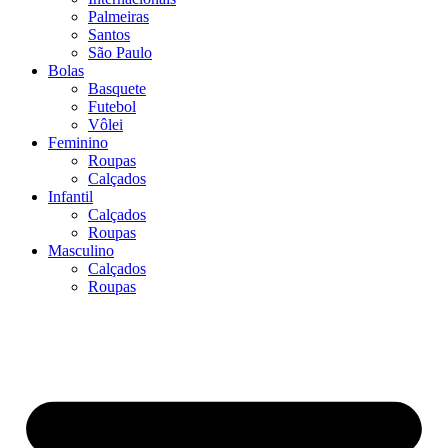
Palmeiras
Santos
São Paulo
Bolas
Basquete
Futebol
Vôlei
Feminino
Roupas
Calçados
Infantil
Calçados
Roupas
Masculino
Calçados
Roupas