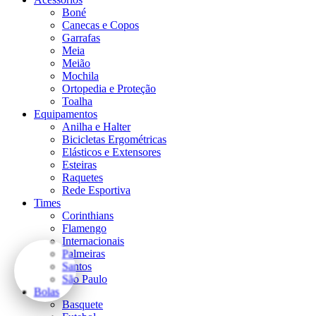
Boné
Canecas e Copos
Garrafas
Meia
Meião
Mochila
Ortopedia e Proteção
Toalha
Equipamentos
Anilha e Halter
Bicicletas Ergométricas
Elásticos e Extensores
Esteiras
Raquetes
Rede Esportiva
Times
Corinthians
Flamengo
Internacionais
Palmeiras
Santos
São Paulo
Bolas
Basquete