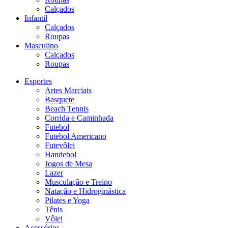
Calçados
Infantil
Calçados
Roupas
Masculino
Calçados
Roupas
Esportes
Artes Marciais
Basquete
Beach Tennis
Corrida e Caminhada
Futebol
Futebol Americano
Futevôlei
Handebol
Jogos de Mesa
Lazer
Musculação e Treino
Natação e Hidroginástica
Pilates e Yoga
Tênis
Vôlei
Acessórios