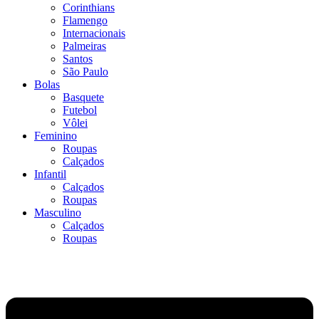
Corinthians
Flamengo
Internacionais
Palmeiras
Santos
São Paulo
Bolas
Basquete
Futebol
Vôlei
Feminino
Roupas
Calçados
Infantil
Calçados
Roupas
Masculino
Calçados
Roupas