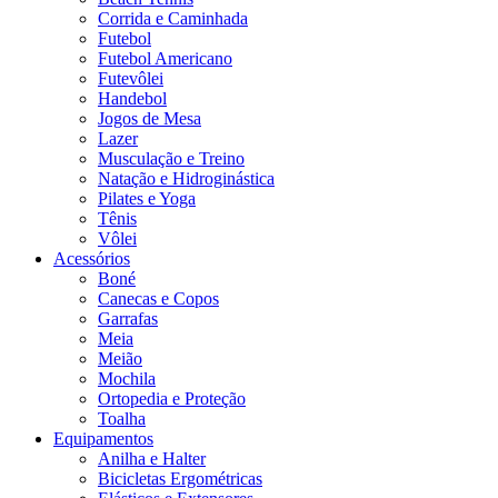
Corrida e Caminhada
Futebol
Futebol Americano
Futevôlei
Handebol
Jogos de Mesa
Lazer
Musculação e Treino
Natação e Hidroginástica
Pilates e Yoga
Tênis
Vôlei
Acessórios
Boné
Canecas e Copos
Garrafas
Meia
Meião
Mochila
Ortopedia e Proteção
Toalha
Equipamentos
Anilha e Halter
Bicicletas Ergométricas