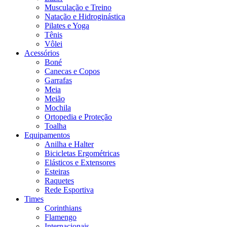
Musculação e Treino
Natação e Hidroginástica
Pilates e Yoga
Tênis
Vôlei
Acessórios
Boné
Canecas e Copos
Garrafas
Meia
Meião
Mochila
Ortopedia e Proteção
Toalha
Equipamentos
Anilha e Halter
Bicicletas Ergométricas
Elásticos e Extensores
Esteiras
Raquetes
Rede Esportiva
Times
Corinthians
Flamengo
Internacionais