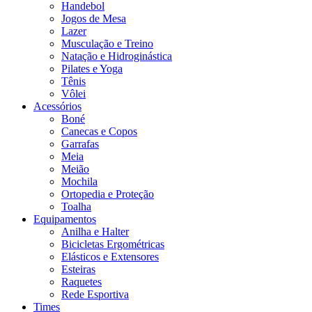
Handebol
Jogos de Mesa
Lazer
Musculação e Treino
Natação e Hidroginástica
Pilates e Yoga
Tênis
Vôlei
Acessórios
Boné
Canecas e Copos
Garrafas
Meia
Meião
Mochila
Ortopedia e Proteção
Toalha
Equipamentos
Anilha e Halter
Bicicletas Ergométricas
Elásticos e Extensores
Esteiras
Raquetes
Rede Esportiva
Times