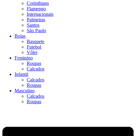
Corinthians
Flamengo
Internacionais
Palmeiras
Santos
São Paulo
Bolas
Basquete
Futebol
Vôlei
Feminino
Roupas
Calçados
Infantil
Calçados
Roupas
Masculino
Calçados
Roupas