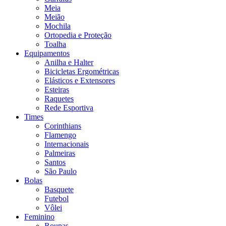
Meia
Meião
Mochila
Ortopedia e Proteção
Toalha
Equipamentos
Anilha e Halter
Bicicletas Ergométricas
Elásticos e Extensores
Esteiras
Raquetes
Rede Esportiva
Times
Corinthians
Flamengo
Internacionais
Palmeiras
Santos
São Paulo
Bolas
Basquete
Futebol
Vôlei
Feminino
Roupas