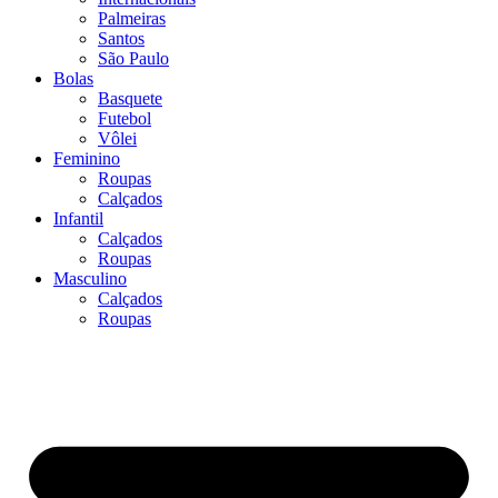
Palmeiras
Santos
São Paulo
Bolas
Basquete
Futebol
Vôlei
Feminino
Roupas
Calçados
Infantil
Calçados
Roupas
Masculino
Calçados
Roupas