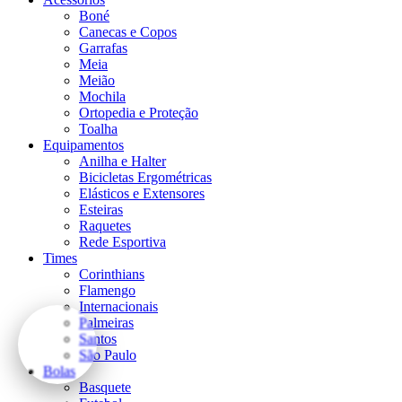
Boné
Canecas e Copos
Garrafas
Meia
Meião
Mochila
Ortopedia e Proteção
Toalha
Equipamentos
Anilha e Halter
Bicicletas Ergométricas
Elásticos e Extensores
Esteiras
Raquetes
Rede Esportiva
Times
Corinthians
Flamengo
Internacionais
Palmeiras
Santos
São Paulo
Bolas
Basquete