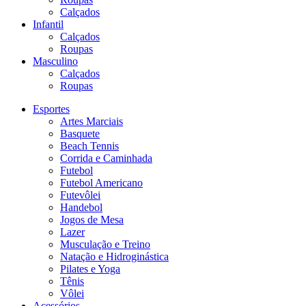
Calçados
Infantil
Calçados
Roupas
Masculino
Calçados
Roupas
Esportes
Artes Marciais
Basquete
Beach Tennis
Corrida e Caminhada
Futebol
Futebol Americano
Futevôlei
Handebol
Jogos de Mesa
Lazer
Musculação e Treino
Natação e Hidroginástica
Pilates e Yoga
Tênis
Vôlei
Acessórios