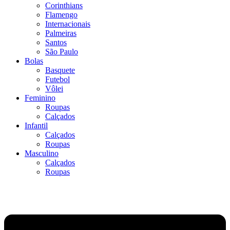
Corinthians
Flamengo
Internacionais
Palmeiras
Santos
São Paulo
Bolas
Basquete
Futebol
Vôlei
Feminino
Roupas
Calçados
Infantil
Calçados
Roupas
Masculino
Calçados
Roupas