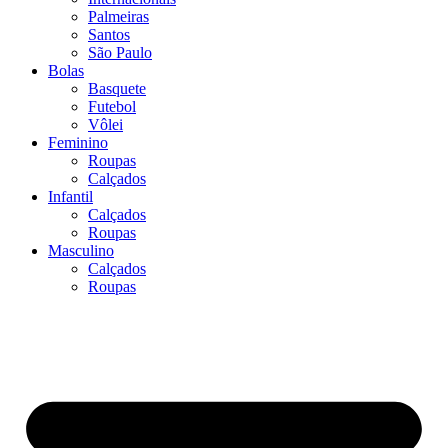
Palmeiras
Santos
São Paulo
Bolas
Basquete
Futebol
Vôlei
Feminino
Roupas
Calçados
Infantil
Calçados
Roupas
Masculino
Calçados
Roupas