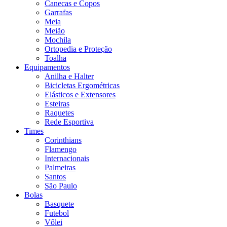
Canecas e Copos
Garrafas
Meia
Meião
Mochila
Ortopedia e Proteção
Toalha
Equipamentos
Anilha e Halter
Bicicletas Ergométricas
Elásticos e Extensores
Esteiras
Raquetes
Rede Esportiva
Times
Corinthians
Flamengo
Internacionais
Palmeiras
Santos
São Paulo
Bolas
Basquete
Futebol
Vôlei