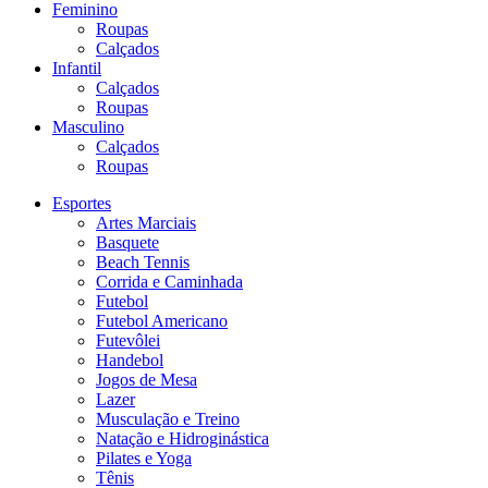
Feminino
Roupas
Calçados
Infantil
Calçados
Roupas
Masculino
Calçados
Roupas
Esportes
Artes Marciais
Basquete
Beach Tennis
Corrida e Caminhada
Futebol
Futebol Americano
Futevôlei
Handebol
Jogos de Mesa
Lazer
Musculação e Treino
Natação e Hidroginástica
Pilates e Yoga
Tênis