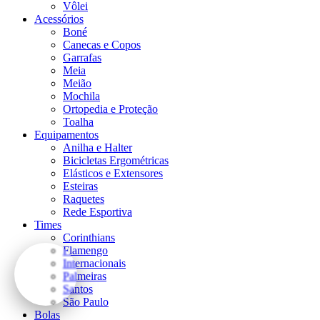
Vôlei
Acessórios
Boné
Canecas e Copos
Garrafas
Meia
Meião
Mochila
Ortopedia e Proteção
Toalha
Equipamentos
Anilha e Halter
Bicicletas Ergométricas
Elásticos e Extensores
Esteiras
Raquetes
Rede Esportiva
Times
Corinthians
Flamengo
Internacionais
Palmeiras
Santos
São Paulo
Bolas