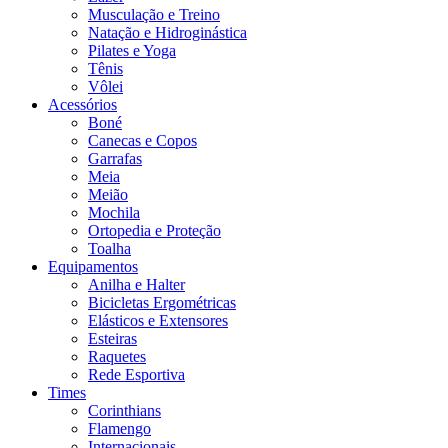
Musculação e Treino
Natação e Hidroginástica
Pilates e Yoga
Tênis
Vôlei
Acessórios
Boné
Canecas e Copos
Garrafas
Meia
Meião
Mochila
Ortopedia e Proteção
Toalha
Equipamentos
Anilha e Halter
Bicicletas Ergométricas
Elásticos e Extensores
Esteiras
Raquetes
Rede Esportiva
Times
Corinthians
Flamengo
Internacionais