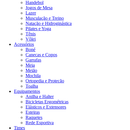
Handebol
Jogos de Mesa
Lazer
Musculação e Treino
Natação e Hidroginástica
Pilates e Yoga
Tênis
Vôlei
Acessórios
Boné
Canecas e Copos
Garrafas
Meia
Meião
Mochila
Ortopedia e Proteção
Toalha
Equipamentos
Anilha e Halter
Bicicletas Ergométricas
Elásticos e Extensores
Esteiras
Raquetes
Rede Esportiva
Times