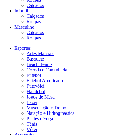
Calçados
Infantil
Calçados
Roupas
Masculino
Calçados
Roupas
Esportes
Artes Marciais
Basquete
Beach Tennis
Corrida e Caminhada
Futebol
Futebol Americano
Futevôlei
Handebol
Jogos de Mesa
Lazer
Musculação e Treino
Natação e Hidroginástica
Pilates e Yoga
Tênis
Vôlei
Acessórios