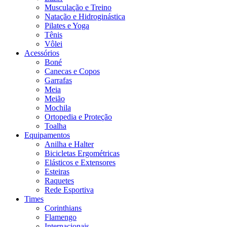
Musculação e Treino
Natação e Hidroginástica
Pilates e Yoga
Tênis
Vôlei
Acessórios
Boné
Canecas e Copos
Garrafas
Meia
Meião
Mochila
Ortopedia e Proteção
Toalha
Equipamentos
Anilha e Halter
Bicicletas Ergométricas
Elásticos e Extensores
Esteiras
Raquetes
Rede Esportiva
Times
Corinthians
Flamengo
Internacionais