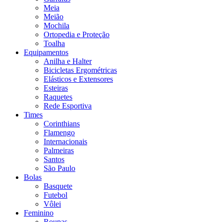
Meia
Meião
Mochila
Ortopedia e Proteção
Toalha
Equipamentos
Anilha e Halter
Bicicletas Ergométricas
Elásticos e Extensores
Esteiras
Raquetes
Rede Esportiva
Times
Corinthians
Flamengo
Internacionais
Palmeiras
Santos
São Paulo
Bolas
Basquete
Futebol
Vôlei
Feminino
Roupas