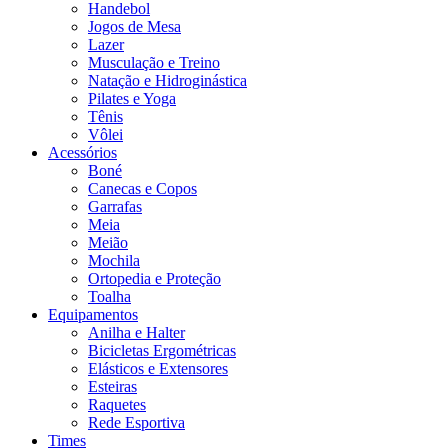
Handebol
Jogos de Mesa
Lazer
Musculação e Treino
Natação e Hidroginástica
Pilates e Yoga
Tênis
Vôlei
Acessórios
Boné
Canecas e Copos
Garrafas
Meia
Meião
Mochila
Ortopedia e Proteção
Toalha
Equipamentos
Anilha e Halter
Bicicletas Ergométricas
Elásticos e Extensores
Esteiras
Raquetes
Rede Esportiva
Times