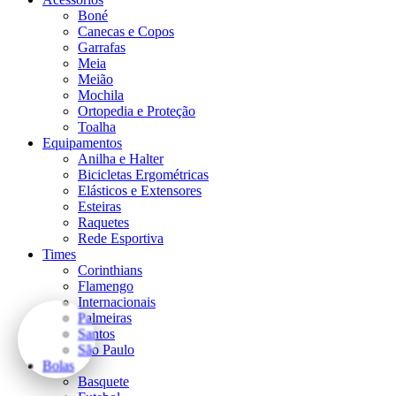
Boné
Canecas e Copos
Garrafas
Meia
Meião
Mochila
Ortopedia e Proteção
Toalha
Equipamentos
Anilha e Halter
Bicicletas Ergométricas
Elásticos e Extensores
Esteiras
Raquetes
Rede Esportiva
Times
Corinthians
Flamengo
Internacionais
Palmeiras
Santos
São Paulo
Bolas
Basquete