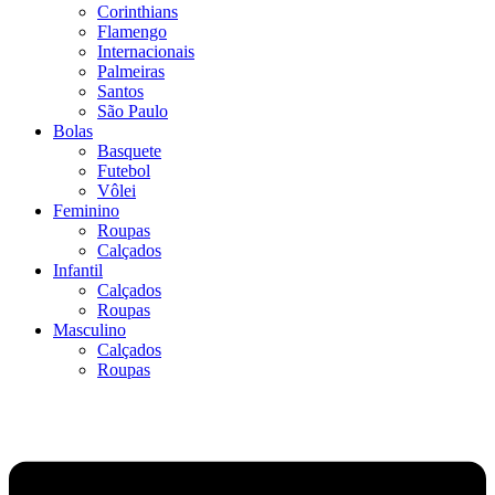
Corinthians
Flamengo
Internacionais
Palmeiras
Santos
São Paulo
Bolas
Basquete
Futebol
Vôlei
Feminino
Roupas
Calçados
Infantil
Calçados
Roupas
Masculino
Calçados
Roupas