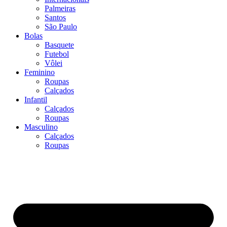
Palmeiras
Santos
São Paulo
Bolas
Basquete
Futebol
Vôlei
Feminino
Roupas
Calçados
Infantil
Calçados
Roupas
Masculino
Calçados
Roupas