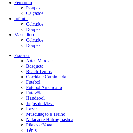
Feminino
Roupas
Calçados
Infantil
Calçados
Roupas
Masculino
Calçados
Roupas
Esportes
Artes Marciais
Basquete
Beach Tennis
Corrida e Caminhada
Futebol
Futebol Americano
Futevôlei
Handebol
Jogos de Mesa
Lazer
Musculação e Treino
Natação e Hidroginástica
Pilates e Yoga
Tênis