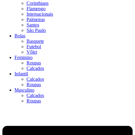
Corinthians
Flamengo
Internacionais
Palmeiras
Santos
São Paulo
Bolas
Basquete
Futebol
Vôlei
Feminino
Roupas
Calçados
Infantil
Calçados
Roupas
Masculino
Calçados
Roupas