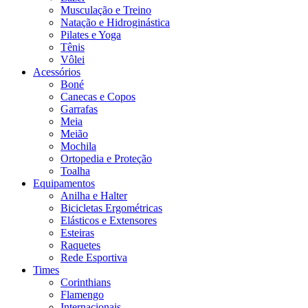
Musculação e Treino
Natação e Hidroginástica
Pilates e Yoga
Tênis
Vôlei
Acessórios
Boné
Canecas e Copos
Garrafas
Meia
Meião
Mochila
Ortopedia e Proteção
Toalha
Equipamentos
Anilha e Halter
Bicicletas Ergométricas
Elásticos e Extensores
Esteiras
Raquetes
Rede Esportiva
Times
Corinthians
Flamengo
Internacionais