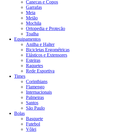
Canecas e Copos
Garrafas
Meia
Meião
Mochila
Ortopedia e Proteção
Toalha
Equipamentos
Anilha e Halter
Bicicletas Ergométricas
Elásticos e Extensores
Esteiras
Raquetes
Rede Esportiva
Times
Corinthians
Flamengo
Internacionais
Palmeiras
Santos
São Paulo
Bolas
Basquete
Futebol
Vôlei