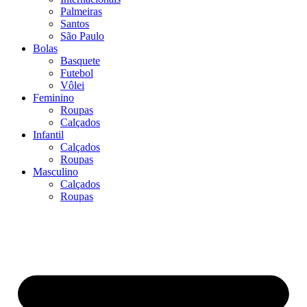
Palmeiras
Santos
São Paulo
Bolas
Basquete
Futebol
Vôlei
Feminino
Roupas
Calçados
Infantil
Calçados
Roupas
Masculino
Calçados
Roupas