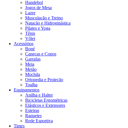
Handebol
Jogos de Mesa
Lazer
Musculação e Treino
Natação e Hidroginástica
Pilates e Yoga
Tênis
Vôlei
Acessórios
Boné
Canecas e Copos
Garrafas
Meia
Meião
Mochila
Ortopedia e Proteção
Toalha
Equipamentos
Anilha e Halter
Bicicletas Ergométricas
Elásticos e Extensores
Esteiras
Raquetes
Rede Esportiva
Times