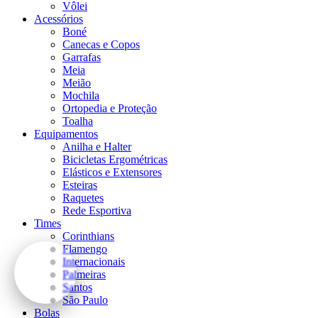
Vôlei
Acessórios
Boné
Canecas e Copos
Garrafas
Meia
Meião
Mochila
Ortopedia e Proteção
Toalha
Equipamentos
Anilha e Halter
Bicicletas Ergométricas
Elásticos e Extensores
Esteiras
Raquetes
Rede Esportiva
Times
Corinthians
Flamengo
Internacionais
Palmeiras
Santos
São Paulo
Bolas