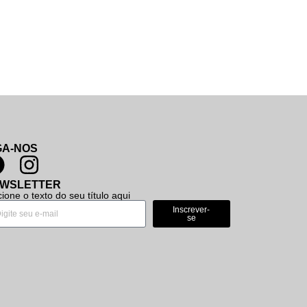
GA-NOS
WSLETTER
cione o texto do seu título aqui
Inscrever-
se