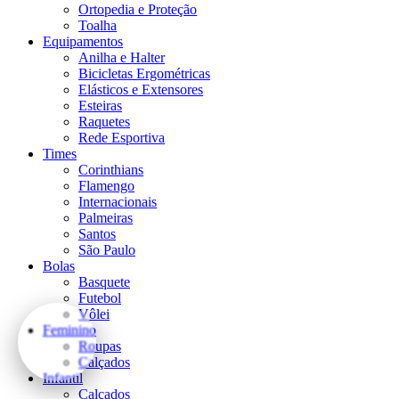
Ortopedia e Proteção
Toalha
Equipamentos
Anilha e Halter
Bicicletas Ergométricas
Elásticos e Extensores
Esteiras
Raquetes
Rede Esportiva
Times
Corinthians
Flamengo
Internacionais
Palmeiras
Santos
São Paulo
Bolas
Basquete
Futebol
Vôlei
Feminino
Roupas
Calçados
Infantil
Calçados