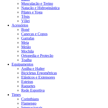
Musculação e Treino
Natação e Hidroginástica
Pilates e Yoga
Tênis
Vôlei
Acessórios
Boné
Canecas e Copos
Garrafas
Meia
Meião
Mochila
Ortopedia e Proteção
Toalha
Equipamentos
Anilha e Halter
Bicicletas Ergométricas
Elásticos e Extensores
Esteiras
Raquetes
Rede Esportiva
Times
Corinthians
Flamengo
Internacionais