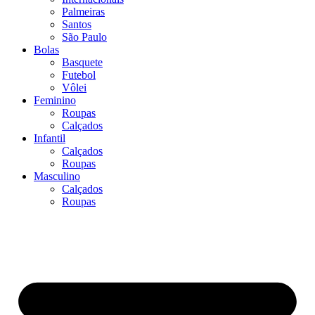
Palmeiras
Santos
São Paulo
Bolas
Basquete
Futebol
Vôlei
Feminino
Roupas
Calçados
Infantil
Calçados
Roupas
Masculino
Calçados
Roupas