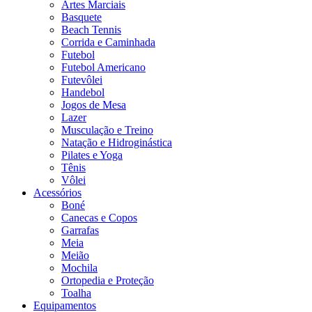
Artes Marciais
Basquete
Beach Tennis
Corrida e Caminhada
Futebol
Futebol Americano
Futevôlei
Handebol
Jogos de Mesa
Lazer
Musculação e Treino
Natação e Hidroginástica
Pilates e Yoga
Tênis
Vôlei
Acessórios
Boné
Canecas e Copos
Garrafas
Meia
Meião
Mochila
Ortopedia e Proteção
Toalha
Equipamentos