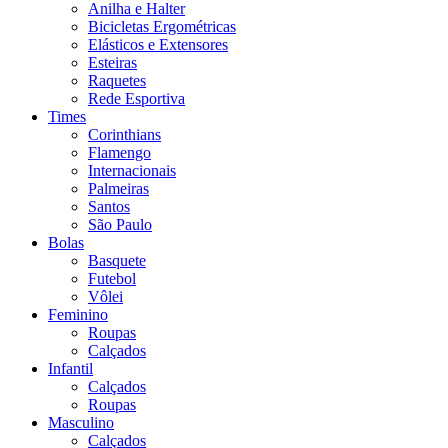
Anilha e Halter
Bicicletas Ergométricas
Elásticos e Extensores
Esteiras
Raquetes
Rede Esportiva
Times
Corinthians
Flamengo
Internacionais
Palmeiras
Santos
São Paulo
Bolas
Basquete
Futebol
Vôlei
Feminino
Roupas
Calçados
Infantil
Calçados
Roupas
Masculino
Calçados