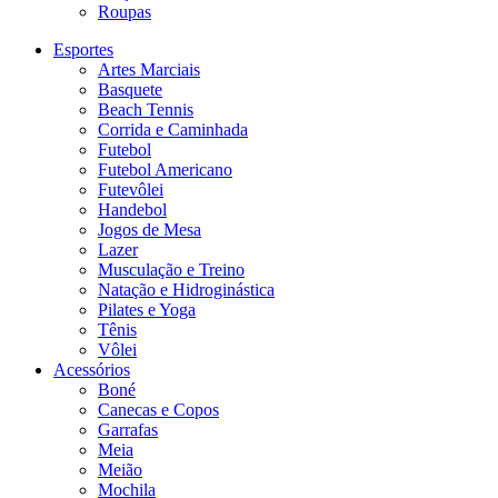
Roupas
Esportes
Artes Marciais
Basquete
Beach Tennis
Corrida e Caminhada
Futebol
Futebol Americano
Futevôlei
Handebol
Jogos de Mesa
Lazer
Musculação e Treino
Natação e Hidroginástica
Pilates e Yoga
Tênis
Vôlei
Acessórios
Boné
Canecas e Copos
Garrafas
Meia
Meião
Mochila