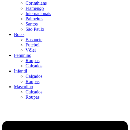
Corinthians
Flamengo
Internacionais
Palmeiras
Santos
São Paulo
Bolas
Basquete
Futebol
Vôlei
Feminino
Roupas
Calçados
Infantil
Calçados
Roupas
Masculino
Calçados
Roupas