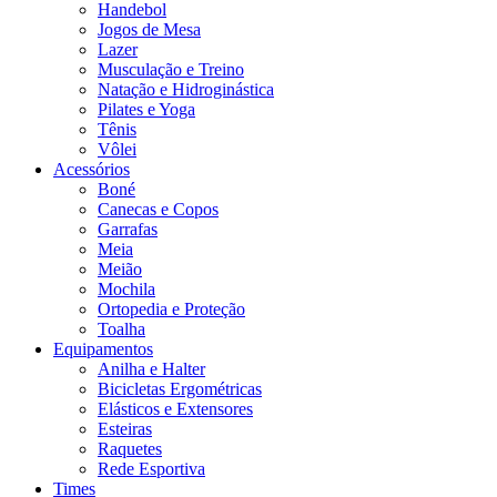
Handebol
Jogos de Mesa
Lazer
Musculação e Treino
Natação e Hidroginástica
Pilates e Yoga
Tênis
Vôlei
Acessórios
Boné
Canecas e Copos
Garrafas
Meia
Meião
Mochila
Ortopedia e Proteção
Toalha
Equipamentos
Anilha e Halter
Bicicletas Ergométricas
Elásticos e Extensores
Esteiras
Raquetes
Rede Esportiva
Times