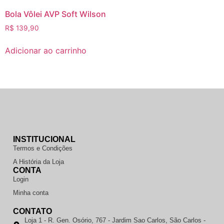
Bola Vôlei AVP Soft Wilson
R$
139,90
Adicionar ao carrinho
INSTITUCIONAL
Termos e Condições
A História da Loja
CONTA
Login
Minha conta
CONTATO
Loja 1 - R. Gen. Osório, 767 - Jardim Sao Carlos, São Carlos -