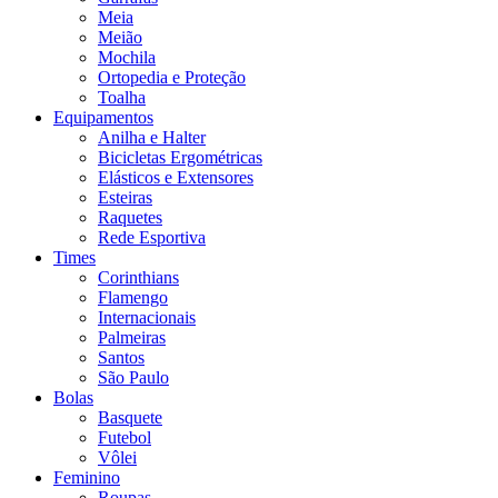
Meia
Meião
Mochila
Ortopedia e Proteção
Toalha
Equipamentos
Anilha e Halter
Bicicletas Ergométricas
Elásticos e Extensores
Esteiras
Raquetes
Rede Esportiva
Times
Corinthians
Flamengo
Internacionais
Palmeiras
Santos
São Paulo
Bolas
Basquete
Futebol
Vôlei
Feminino
Roupas