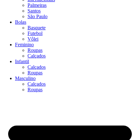
Palmeiras
Santos
São Paulo
Bolas
Basquete
Futebol
Vôlei
Feminino
Roupas
Calçados
Infantil
Calçados
Roupas
Masculino
Calçados
Roupas