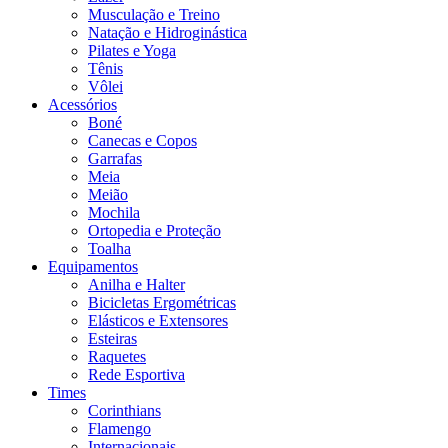
Musculação e Treino
Natação e Hidroginástica
Pilates e Yoga
Tênis
Vôlei
Acessórios
Boné
Canecas e Copos
Garrafas
Meia
Meião
Mochila
Ortopedia e Proteção
Toalha
Equipamentos
Anilha e Halter
Bicicletas Ergométricas
Elásticos e Extensores
Esteiras
Raquetes
Rede Esportiva
Times
Corinthians
Flamengo
Internacionais