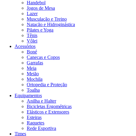
Handebol
Jogos de Mesa
Lazer
Musculação e Treino
Natação e Hidroginástica
Pilates e Yoga
Tênis
Vôlei
Acessórios
Boné
Canecas e Copos
Garrafas
Meia
Meião
Mochila
Ortopedia e Proteção
Toalha
Equipamentos
Anilha e Halter
Bicicletas Ergométricas
Elásticos e Extensores
Esteiras
Raquetes
Rede Esportiva
Times