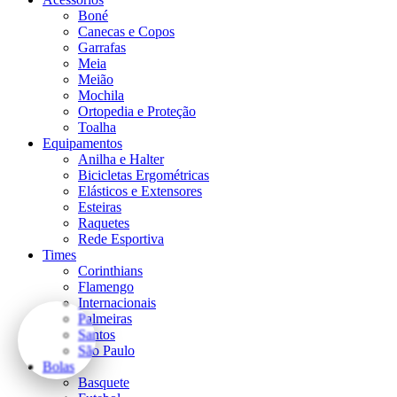
Boné
Canecas e Copos
Garrafas
Meia
Meião
Mochila
Ortopedia e Proteção
Toalha
Equipamentos
Anilha e Halter
Bicicletas Ergométricas
Elásticos e Extensores
Esteiras
Raquetes
Rede Esportiva
Times
Corinthians
Flamengo
Internacionais
Palmeiras
Santos
São Paulo
Bolas
Basquete