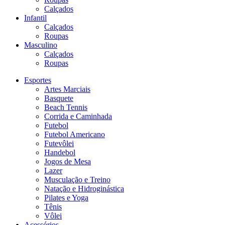
Calçados
Infantil
Calçados
Roupas
Masculino
Calçados
Roupas
Esportes
Artes Marciais
Basquete
Beach Tennis
Corrida e Caminhada
Futebol
Futebol Americano
Futevôlei
Handebol
Jogos de Mesa
Lazer
Musculação e Treino
Natação e Hidroginástica
Pilates e Yoga
Tênis
Vôlei
Acessórios