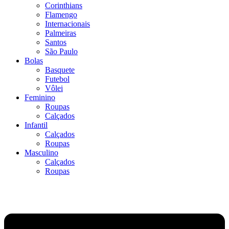
Corinthians
Flamengo
Internacionais
Palmeiras
Santos
São Paulo
Bolas
Basquete
Futebol
Vôlei
Feminino
Roupas
Calçados
Infantil
Calçados
Roupas
Masculino
Calçados
Roupas