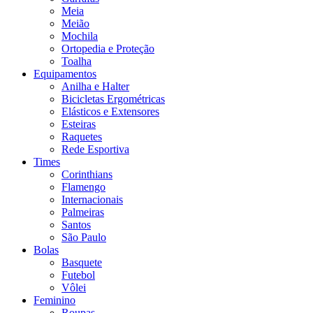
Meia
Meião
Mochila
Ortopedia e Proteção
Toalha
Equipamentos
Anilha e Halter
Bicicletas Ergométricas
Elásticos e Extensores
Esteiras
Raquetes
Rede Esportiva
Times
Corinthians
Flamengo
Internacionais
Palmeiras
Santos
São Paulo
Bolas
Basquete
Futebol
Vôlei
Feminino
Roupas