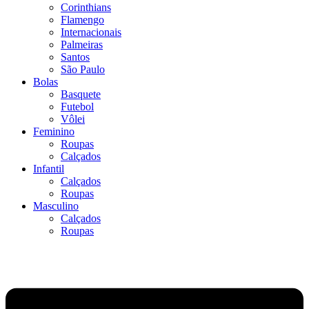
Corinthians
Flamengo
Internacionais
Palmeiras
Santos
São Paulo
Bolas
Basquete
Futebol
Vôlei
Feminino
Roupas
Calçados
Infantil
Calçados
Roupas
Masculino
Calçados
Roupas