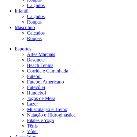
Calçados
Infantil
Calçados
Roupas
Masculino
Calçados
Roupas
Esportes
Artes Marciais
Basquete
Beach Tennis
Corrida e Caminhada
Futebol
Futebol Americano
Futevôlei
Handebol
Jogos de Mesa
Lazer
Musculação e Treino
Natação e Hidroginástica
Pilates e Yoga
Tênis
Vôlei
Acessórios