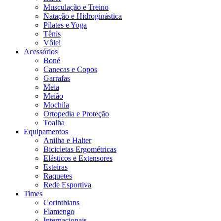
Musculação e Treino
Natação e Hidroginástica
Pilates e Yoga
Tênis
Vôlei
Acessórios
Boné
Canecas e Copos
Garrafas
Meia
Meião
Mochila
Ortopedia e Proteção
Toalha
Equipamentos
Anilha e Halter
Bicicletas Ergométricas
Elásticos e Extensores
Esteiras
Raquetes
Rede Esportiva
Times
Corinthians
Flamengo
Internacionais