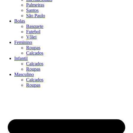
Palmeiras
Santos
São Paulo
Bolas
Basquete
Futebol
Vôlei
Feminino
Roupas
Calçados
Infantil
Calçados
Roupas
Masculino
Calçados
Roupas