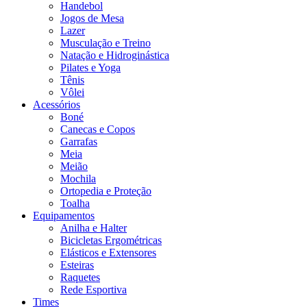
Handebol
Jogos de Mesa
Lazer
Musculação e Treino
Natação e Hidroginástica
Pilates e Yoga
Tênis
Vôlei
Acessórios
Boné
Canecas e Copos
Garrafas
Meia
Meião
Mochila
Ortopedia e Proteção
Toalha
Equipamentos
Anilha e Halter
Bicicletas Ergométricas
Elásticos e Extensores
Esteiras
Raquetes
Rede Esportiva
Times