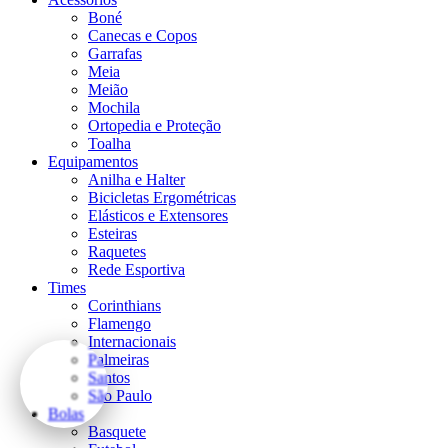
Boné
Canecas e Copos
Garrafas
Meia
Meião
Mochila
Ortopedia e Proteção
Toalha
Equipamentos
Anilha e Halter
Bicicletas Ergométricas
Elásticos e Extensores
Esteiras
Raquetes
Rede Esportiva
Times
Corinthians
Flamengo
Internacionais
Palmeiras
Santos
São Paulo
Bolas
Basquete