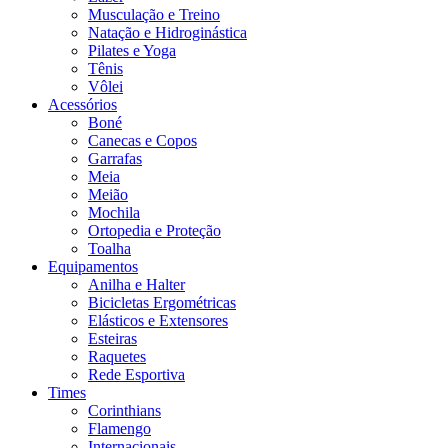
Musculação e Treino
Natação e Hidroginástica
Pilates e Yoga
Tênis
Vôlei
Acessórios
Boné
Canecas e Copos
Garrafas
Meia
Meião
Mochila
Ortopedia e Proteção
Toalha
Equipamentos
Anilha e Halter
Bicicletas Ergométricas
Elásticos e Extensores
Esteiras
Raquetes
Rede Esportiva
Times
Corinthians
Flamengo
Internacionais