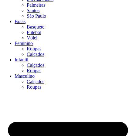
Palmeiras
Santos
São Paulo
Bolas
Basquete
Futebol
Vôlei
Feminino
Roupas
Calçados
Infantil
Calçados
Roupas
Masculino
Calçados
Roupas