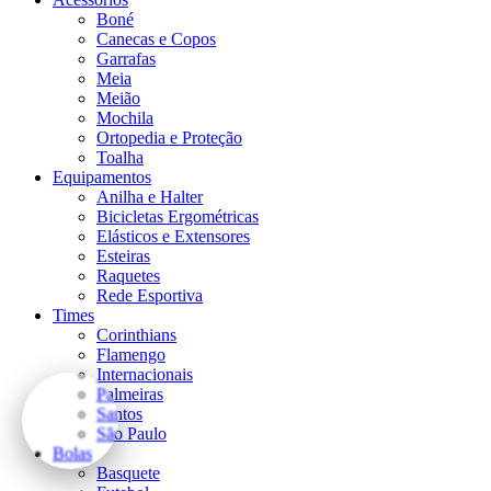
Boné
Canecas e Copos
Garrafas
Meia
Meião
Mochila
Ortopedia e Proteção
Toalha
Equipamentos
Anilha e Halter
Bicicletas Ergométricas
Elásticos e Extensores
Esteiras
Raquetes
Rede Esportiva
Times
Corinthians
Flamengo
Internacionais
Palmeiras
Santos
São Paulo
Bolas
Basquete