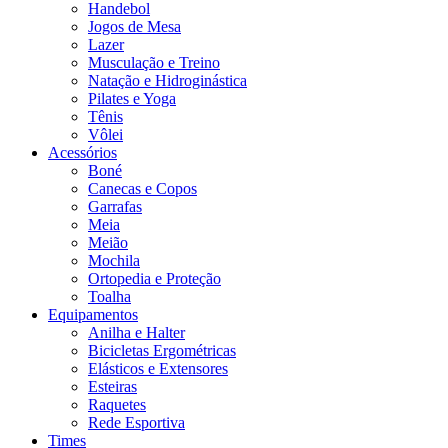
Handebol
Jogos de Mesa
Lazer
Musculação e Treino
Natação e Hidroginástica
Pilates e Yoga
Tênis
Vôlei
Acessórios
Boné
Canecas e Copos
Garrafas
Meia
Meião
Mochila
Ortopedia e Proteção
Toalha
Equipamentos
Anilha e Halter
Bicicletas Ergométricas
Elásticos e Extensores
Esteiras
Raquetes
Rede Esportiva
Times