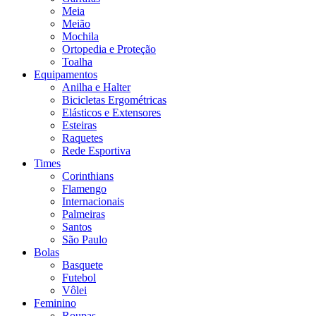
Meia
Meião
Mochila
Ortopedia e Proteção
Toalha
Equipamentos
Anilha e Halter
Bicicletas Ergométricas
Elásticos e Extensores
Esteiras
Raquetes
Rede Esportiva
Times
Corinthians
Flamengo
Internacionais
Palmeiras
Santos
São Paulo
Bolas
Basquete
Futebol
Vôlei
Feminino
Roupas