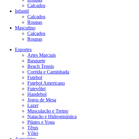
Calçados
Infantil
Calçados
Roupas
Masculino
Calçados
Roupas
Esportes
Artes Marciais
Basquete
Beach Tennis
Corrida e Caminhada
Futebol
Futebol Americano
Futevôlei
Handebol
Jogos de Mesa
Lazer
Musculação e Treino
Natação e Hidroginástica
Pilates e Yoga
Tênis
Vôlei
Acessórios