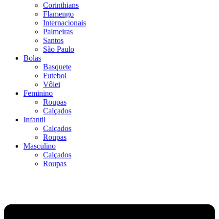
Corinthians
Flamengo
Internacionais
Palmeiras
Santos
São Paulo
Bolas
Basquete
Futebol
Vôlei
Feminino
Roupas
Calçados
Infantil
Calçados
Roupas
Masculino
Calçados
Roupas