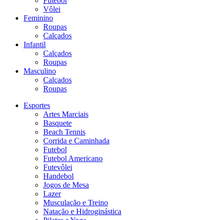
Futebol
Vôlei
Feminino
Roupas
Calçados
Infantil
Calçados
Roupas
Masculino
Calçados
Roupas
Esportes
Artes Marciais
Basquete
Beach Tennis
Corrida e Caminhada
Futebol
Futebol Americano
Futevôlei
Handebol
Jogos de Mesa
Lazer
Musculação e Treino
Natação e Hidroginástica