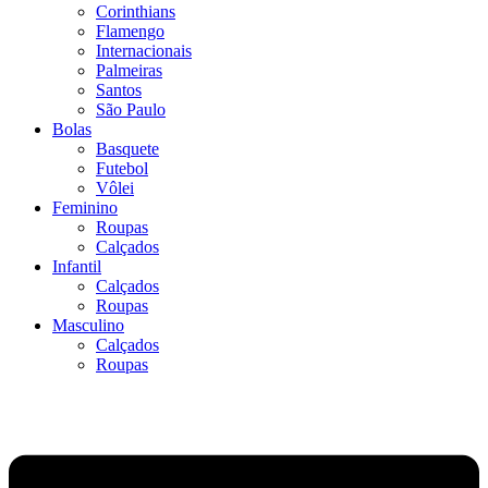
Corinthians
Flamengo
Internacionais
Palmeiras
Santos
São Paulo
Bolas
Basquete
Futebol
Vôlei
Feminino
Roupas
Calçados
Infantil
Calçados
Roupas
Masculino
Calçados
Roupas