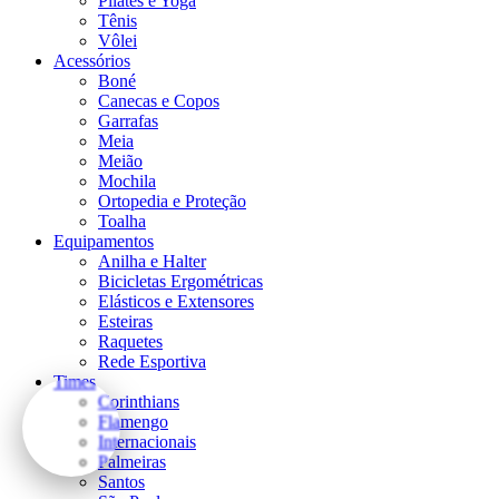
Pilates e Yoga
Tênis
Vôlei
Acessórios
Boné
Canecas e Copos
Garrafas
Meia
Meião
Mochila
Ortopedia e Proteção
Toalha
Equipamentos
Anilha e Halter
Bicicletas Ergométricas
Elásticos e Extensores
Esteiras
Raquetes
Rede Esportiva
Times
Corinthians
Flamengo
Internacionais
Palmeiras
Santos