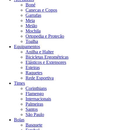
Boné
Canecas e Copos
Garrafas
Meia
Meião
Mochila
Ortopedia e Proteção
Toalha
Equipamentos
Anilha e Halter
Bicicletas Ergométricas
Elásticos e Extensores
Esteiras
Raquetes
Rede Esportiva
Times
Corinthians
Flamengo
Internacionais
Palmeiras
Santos
São Paulo
Bolas
Basquete