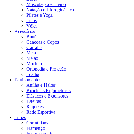
Musculação e Treino
Natação e Hidroginástica
Pilates e Yoga
Tênis
Vôlei
Acessórios
Boné
Canecas e Copos
Garrafas
Meia
Meião
Mochila
Ortopedia e Proteção
Toalha
Equipamentos
Anilha e Halter
Bicicletas Ergométricas
Elásticos e Extensores
Esteiras
Raquetes
Rede Esportiva
Times
Corinthians
Flamengo
Internacionais