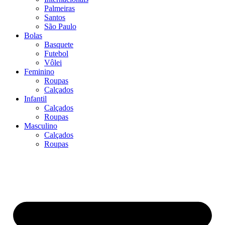
Palmeiras
Santos
São Paulo
Bolas
Basquete
Futebol
Vôlei
Feminino
Roupas
Calçados
Infantil
Calçados
Roupas
Masculino
Calçados
Roupas