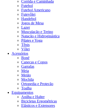
Corrida e Caminhada
Futebol
Futebol Americano
Futevôlei
Handebol
Jogos de Mesa
Lazer
Musculação e Treino
Natação e Hidroginástica
Pilates e Yoga
Tênis
Vôlei
Acessórios
Boné
Canecas e Copos
Garrafas
Meia
Meião
Mochila
Ortopedia e Proteção
Toalha
Equipamentos
Anilha e Halter
Bicicletas Ergométricas
Elásticos e Extensores