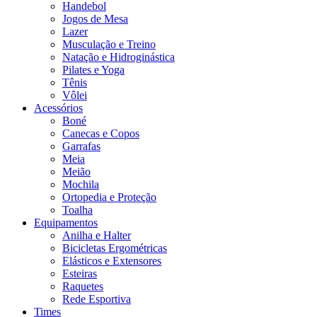
Handebol
Jogos de Mesa
Lazer
Musculação e Treino
Natação e Hidroginástica
Pilates e Yoga
Tênis
Vôlei
Acessórios
Boné
Canecas e Copos
Garrafas
Meia
Meião
Mochila
Ortopedia e Proteção
Toalha
Equipamentos
Anilha e Halter
Bicicletas Ergométricas
Elásticos e Extensores
Esteiras
Raquetes
Rede Esportiva
Times