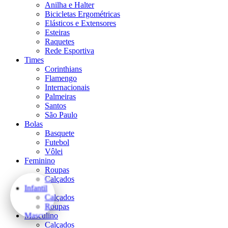
Anilha e Halter
Bicicletas Ergométricas
Elásticos e Extensores
Esteiras
Raquetes
Rede Esportiva
Times
Corinthians
Flamengo
Internacionais
Palmeiras
Santos
São Paulo
Bolas
Basquete
Futebol
Vôlei
Feminino
Roupas
Calçados
Infantil
Calçados
Roupas
Masculino
Calçados