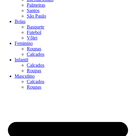
Palmeiras
Santos
São Paulo
Bolas
Basquete
Futebol
Vôlei
Feminino
Roupas
Calçados
Infantil
Calçados
Roupas
Masculino
Calçados
Roupas