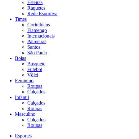
Esteiras
Raquetes
Rede Esportiva
Times
Corinthians
Flamengo
Internacionais
Palmeiras
Santos
São Paulo
Bolas
Basquete
Futebol
Vôlei
Feminino
Roupas
Calçados
Infantil
Calçados
Roupas
Masculino
Calçados
Roupas
Esportes