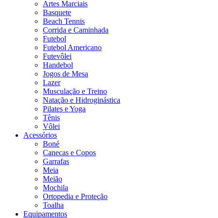
Artes Marciais
Basquete
Beach Tennis
Corrida e Caminhada
Futebol
Futebol Americano
Futevôlei
Handebol
Jogos de Mesa
Lazer
Musculação e Treino
Natação e Hidroginástica
Pilates e Yoga
Tênis
Vôlei
Acessórios
Boné
Canecas e Copos
Garrafas
Meia
Meião
Mochila
Ortopedia e Proteção
Toalha
Equipamentos