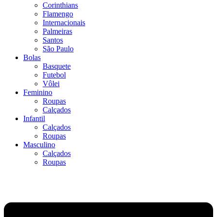
Corinthians
Flamengo
Internacionais
Palmeiras
Santos
São Paulo
Bolas
Basquete
Futebol
Vôlei
Feminino
Roupas
Calçados
Infantil
Calçados
Roupas
Masculino
Calçados
Roupas