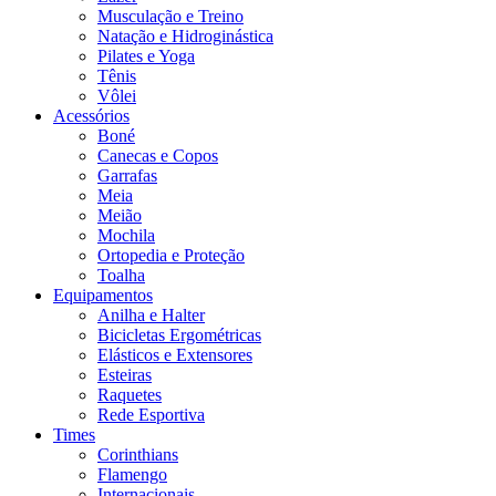
Musculação e Treino
Natação e Hidroginástica
Pilates e Yoga
Tênis
Vôlei
Acessórios
Boné
Canecas e Copos
Garrafas
Meia
Meião
Mochila
Ortopedia e Proteção
Toalha
Equipamentos
Anilha e Halter
Bicicletas Ergométricas
Elásticos e Extensores
Esteiras
Raquetes
Rede Esportiva
Times
Corinthians
Flamengo
Internacionais