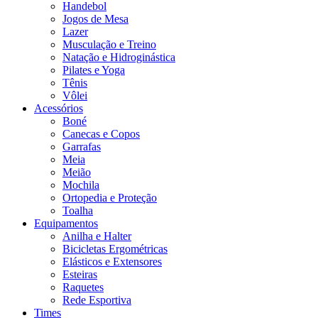
Handebol
Jogos de Mesa
Lazer
Musculação e Treino
Natação e Hidroginástica
Pilates e Yoga
Tênis
Vôlei
Acessórios
Boné
Canecas e Copos
Garrafas
Meia
Meião
Mochila
Ortopedia e Proteção
Toalha
Equipamentos
Anilha e Halter
Bicicletas Ergométricas
Elásticos e Extensores
Esteiras
Raquetes
Rede Esportiva
Times