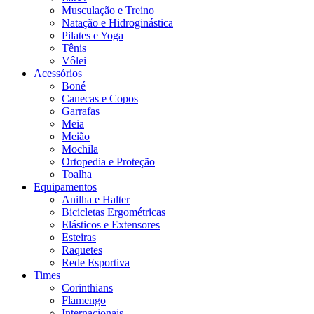
Musculação e Treino
Natação e Hidroginástica
Pilates e Yoga
Tênis
Vôlei
Acessórios
Boné
Canecas e Copos
Garrafas
Meia
Meião
Mochila
Ortopedia e Proteção
Toalha
Equipamentos
Anilha e Halter
Bicicletas Ergométricas
Elásticos e Extensores
Esteiras
Raquetes
Rede Esportiva
Times
Corinthians
Flamengo
Internacionais