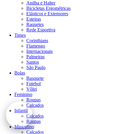
Anilha e Halter
Bicicletas Ergométricas
Elásticos e Extensores
Esteiras
Raquetes
Rede Esportiva
Times
Corinthians
Flamengo
Internacionais
Palmeiras
Santos
São Paulo
Bolas
Basquete
Futebol
Vôlei
Feminino
Roupas
Calçados
Infantil
Calçados
Roupas
Masculino
Calçados