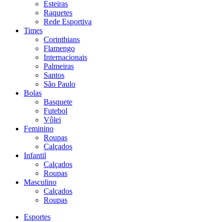
Esteiras
Raquetes
Rede Esportiva
Times
Corinthians
Flamengo
Internacionais
Palmeiras
Santos
São Paulo
Bolas
Basquete
Futebol
Vôlei
Feminino
Roupas
Calçados
Infantil
Calçados
Roupas
Masculino
Calçados
Roupas
Esportes