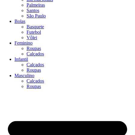
Palmeiras
Santos
São Paulo
Bolas
Basquete
Futebol
Vôlei
Feminino
Roupas
Calçados
Infantil
Calçados
Roupas
Masculino
Calçados
Roupas