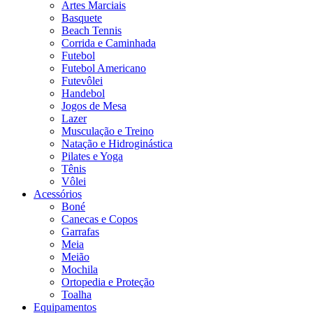
Artes Marciais
Basquete
Beach Tennis
Corrida e Caminhada
Futebol
Futebol Americano
Futevôlei
Handebol
Jogos de Mesa
Lazer
Musculação e Treino
Natação e Hidroginástica
Pilates e Yoga
Tênis
Vôlei
Acessórios
Boné
Canecas e Copos
Garrafas
Meia
Meião
Mochila
Ortopedia e Proteção
Toalha
Equipamentos