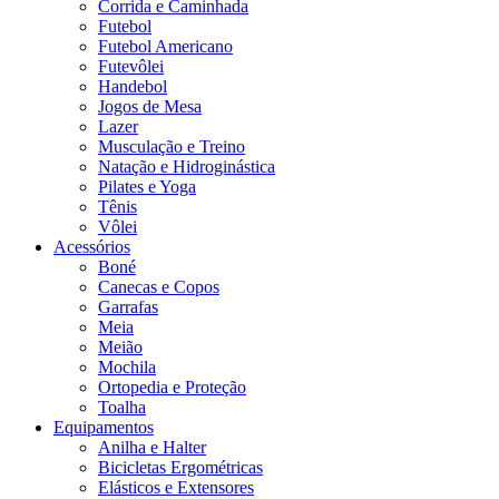
Corrida e Caminhada
Futebol
Futebol Americano
Futevôlei
Handebol
Jogos de Mesa
Lazer
Musculação e Treino
Natação e Hidroginástica
Pilates e Yoga
Tênis
Vôlei
Acessórios
Boné
Canecas e Copos
Garrafas
Meia
Meião
Mochila
Ortopedia e Proteção
Toalha
Equipamentos
Anilha e Halter
Bicicletas Ergométricas
Elásticos e Extensores