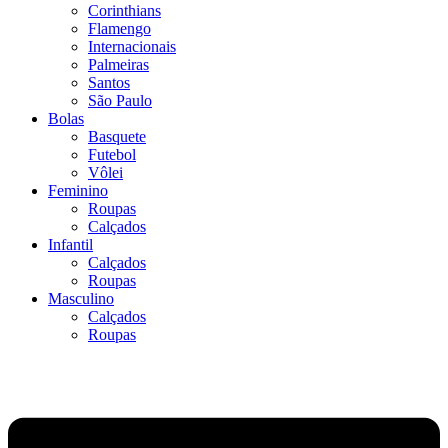
Corinthians
Flamengo
Internacionais
Palmeiras
Santos
São Paulo
Bolas
Basquete
Futebol
Vôlei
Feminino
Roupas
Calçados
Infantil
Calçados
Roupas
Masculino
Calçados
Roupas