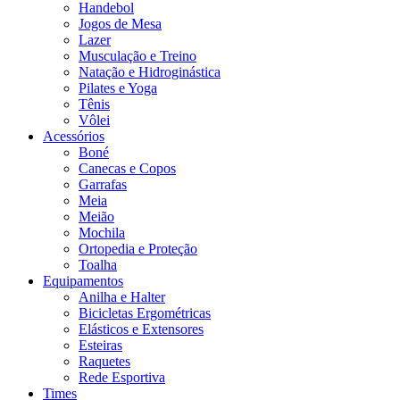
Handebol
Jogos de Mesa
Lazer
Musculação e Treino
Natação e Hidroginástica
Pilates e Yoga
Tênis
Vôlei
Acessórios
Boné
Canecas e Copos
Garrafas
Meia
Meião
Mochila
Ortopedia e Proteção
Toalha
Equipamentos
Anilha e Halter
Bicicletas Ergométricas
Elásticos e Extensores
Esteiras
Raquetes
Rede Esportiva
Times