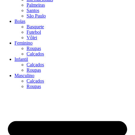
Palmeiras
Santos
São Paulo
Bolas
Basquete
Futebol
Vôlei
Feminino
Roupas
Calçados
Infantil
Calçados
Roupas
Masculino
Calçados
Roupas