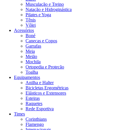
Musculação e Treino
Natação e Hidroginástica
Pilates e Yoga
Tênis
Vôlei
Acessórios
Boné
Canecas e Copos
Garrafas
Meia
Meião
Mochila
Ortopedia e Proteção
Toalha
Equipamentos
Anilha e Halter
Bicicletas Ergométricas
Elásticos e Extensores
Esteiras
Raquetes
Rede Esportiva
Times
Corinthians
Flamengo
Internacionais