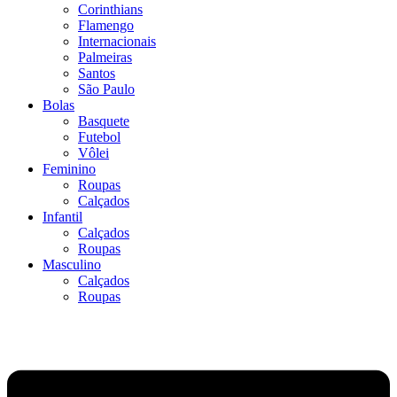
Corinthians
Flamengo
Internacionais
Palmeiras
Santos
São Paulo
Bolas
Basquete
Futebol
Vôlei
Feminino
Roupas
Calçados
Infantil
Calçados
Roupas
Masculino
Calçados
Roupas