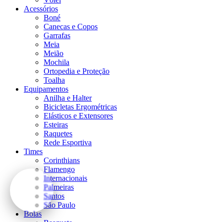
Acessórios
Boné
Canecas e Copos
Garrafas
Meia
Meião
Mochila
Ortopedia e Proteção
Toalha
Equipamentos
Anilha e Halter
Bicicletas Ergométricas
Elásticos e Extensores
Esteiras
Raquetes
Rede Esportiva
Times
Corinthians
Flamengo
Internacionais
Palmeiras
Santos
São Paulo
Bolas