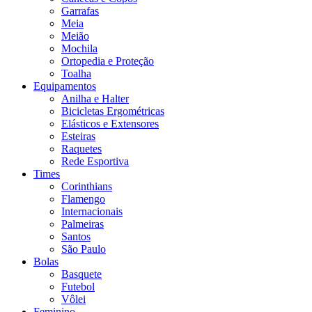
Garrafas
Meia
Meião
Mochila
Ortopedia e Proteção
Toalha
Equipamentos
Anilha e Halter
Bicicletas Ergométricas
Elásticos e Extensores
Esteiras
Raquetes
Rede Esportiva
Times
Corinthians
Flamengo
Internacionais
Palmeiras
Santos
São Paulo
Bolas
Basquete
Futebol
Vôlei
Feminino