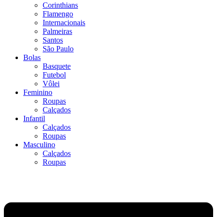
Corinthians
Flamengo
Internacionais
Palmeiras
Santos
São Paulo
Bolas
Basquete
Futebol
Vôlei
Feminino
Roupas
Calçados
Infantil
Calçados
Roupas
Masculino
Calçados
Roupas