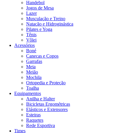
Handebol
Jogos de Mesa
Lazer
Musculação e Treino
Natação e Hidroginástica
Pilates e Yoga
Tênis
Vôlei
Acessórios
Boné
Canecas e Copos
Garrafas
Meia
Meião
Mochila
Ortopedia e Proteção
Toalha
Equipamentos
Anilha e Halter
Bicicletas Ergométricas
Elásticos e Extensores
Esteiras
Raquetes
Rede Esportiva
Times