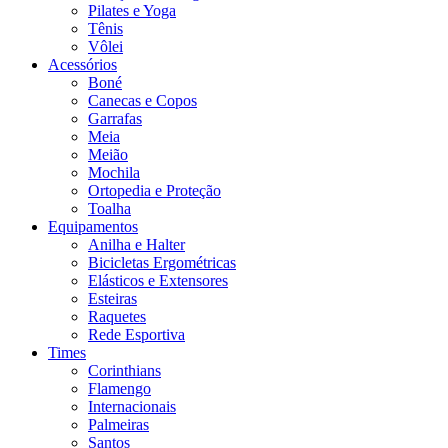
Pilates e Yoga
Tênis
Vôlei
Acessórios
Boné
Canecas e Copos
Garrafas
Meia
Meião
Mochila
Ortopedia e Proteção
Toalha
Equipamentos
Anilha e Halter
Bicicletas Ergométricas
Elásticos e Extensores
Esteiras
Raquetes
Rede Esportiva
Times
Corinthians
Flamengo
Internacionais
Palmeiras
Santos