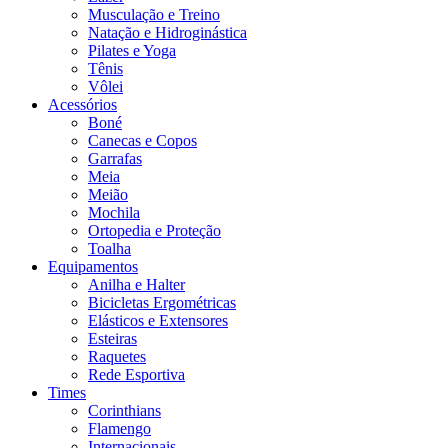
Musculação e Treino
Natação e Hidroginástica
Pilates e Yoga
Tênis
Vôlei
Acessórios
Boné
Canecas e Copos
Garrafas
Meia
Meião
Mochila
Ortopedia e Proteção
Toalha
Equipamentos
Anilha e Halter
Bicicletas Ergométricas
Elásticos e Extensores
Esteiras
Raquetes
Rede Esportiva
Times
Corinthians
Flamengo
Internacionais