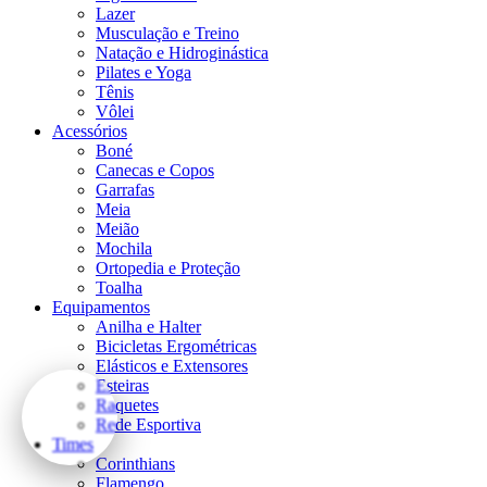
Lazer
Musculação e Treino
Natação e Hidroginástica
Pilates e Yoga
Tênis
Vôlei
Acessórios
Boné
Canecas e Copos
Garrafas
Meia
Meião
Mochila
Ortopedia e Proteção
Toalha
Equipamentos
Anilha e Halter
Bicicletas Ergométricas
Elásticos e Extensores
Esteiras
Raquetes
Rede Esportiva
Times
Corinthians
Flamengo