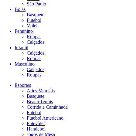
São Paulo
Bolas
Basquete
Futebol
Vôlei
Feminino
Roupas
Calçados
Infantil
Calçados
Roupas
Masculino
Calçados
Roupas
Esportes
Artes Marciais
Basquete
Beach Tennis
Corrida e Caminhada
Futebol
Futebol Americano
Futevôlei
Handebol
Jogos de Mesa