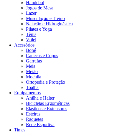
Handebol
Jogos de Mesa
Lazer
Musculação e Treino
Natação e Hidroginástica
Pilates e Yoga
Tênis
Vôlei
Acessórios
Boné
Canecas e Copos
Garrafas
Meia
Meião
Mochila
Ortopedia e Proteção
Toalha
Equipamentos
Anilha e Halter
Bicicletas Ergométricas
Elásticos e Extensores
Esteiras
Raquetes
Rede Esportiva
Times