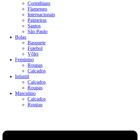
Corinthians
Flamengo
Internacionais
Palmeiras
Santos
São Paulo
Bolas
Basquete
Futebol
Vôlei
Feminino
Roupas
Calçados
Infantil
Calçados
Roupas
Masculino
Calçados
Roupas