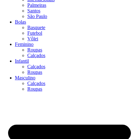
Palmeiras
Santos
São Paulo
Bolas
Basquete
Futebol
Vôlei
Feminino
Roupas
Calçados
Infantil
Calçados
Roupas
Masculino
Calçados
Roupas