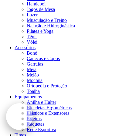
Handebol
Jogos de Mesa
Lazer
Musculação e Treino
Natação e Hidroginástica
Pilates e Yoga
Tênis
Vôlei
Acessórios
Boné
Canecas e Copos
Garrafas
Meia
Meião
Mochila
Ortopedia e Proteção
Toalha
Equipamentos
Anilha e Halter
Bicicletas Ergométricas
Elásticos e Extensores
Esteiras
Raquetes
Rede Esportiva
Times