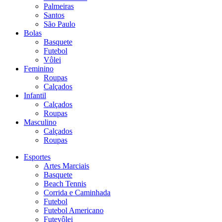
Palmeiras
Santos
São Paulo
Bolas
Basquete
Futebol
Vôlei
Feminino
Roupas
Calçados
Infantil
Calçados
Roupas
Masculino
Calçados
Roupas
Esportes
Artes Marciais
Basquete
Beach Tennis
Corrida e Caminhada
Futebol
Futebol Americano
Futevôlei