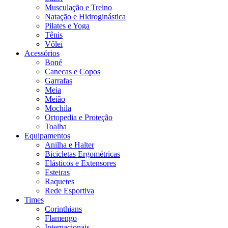
Musculação e Treino
Natação e Hidroginástica
Pilates e Yoga
Tênis
Vôlei
Acessórios
Boné
Canecas e Copos
Garrafas
Meia
Meião
Mochila
Ortopedia e Proteção
Toalha
Equipamentos
Anilha e Halter
Bicicletas Ergométricas
Elásticos e Extensores
Esteiras
Raquetes
Rede Esportiva
Times
Corinthians
Flamengo
Internacionais